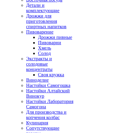
Детали и
комплектующие
Дрожжи для
приготовления
спиртных напитков
Пивоварение
Дрожжи пивные
Пивоварни
Хмель
Солод
Экстракты и
солодовые
концентраты
Своя кружка
Виноделие
Настойки Самогошка
Настойки Алтайский
Винокур
Настойки Лаборатория
Самогона
Для производства и
копчения колбас
Кулинария
Сопутствующие