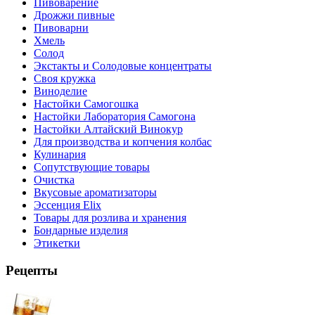
Пивоварение
Дрожжи пивные
Пивоварни
Хмель
Солод
Экстакты и Солодовые концентраты
Своя кружка
Виноделие
Настойки Самогошка
Настойки Лаборатория Самогона
Настойки Алтайский Винокур
Для производства и копчения колбас
Кулинария
Сопутствующие товары
Очистка
Вкусовые ароматизаторы
Эссенция Elix
Товары для розлива и хранения
Бондарные изделия
Этикетки
Рецепты