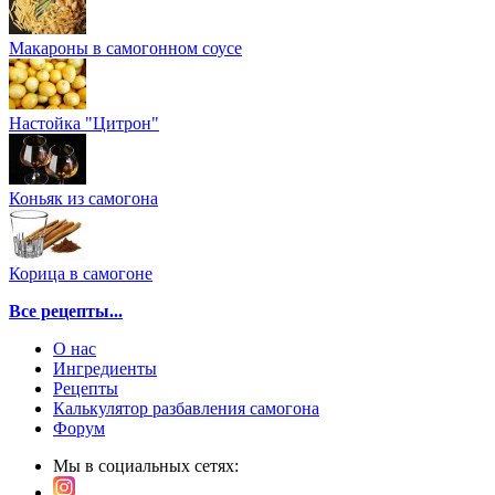
Макароны в самогонном соусе
Настойка "Цитрон"
Коньяк из самогона
Корица в самогоне
Все рецепты...
О нас
Ингредиенты
Рецепты
Калькулятор разбавления самогона
Форум
Мы в социальных сетях: