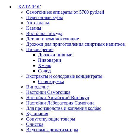
КАТАЛОГ
Самогонные аппараты от 5700 рублей
Перегонные кубы
Автоклавы
Казаны
Восточная посуда
Детали и комплектующие
Дрожжи для приготовления спиртных напитков
Пивоварение
Дрожжи пивные
Пивоварни
Хмель
Солод
Экстракты и солодовые концентраты
Своя кружка
Виноделие
Настойки Самогошка
Настойки Алтайский Винокур
Настойки Лаборатория Самогона
Для производства и копчения колбас
Кулинария
Сопутствующие товары
Очистка
Вкусовые ароматизаторы