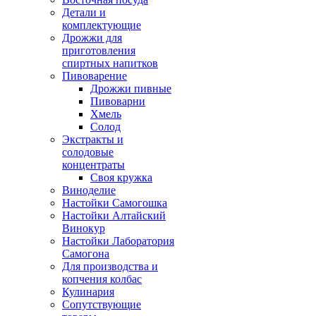
Детали и
комплектующие
Дрожжи для
приготовления
спиртных напитков
Пивоварение
Дрожжи пивные
Пивоварни
Хмель
Солод
Экстракты и
солодовые
концентраты
Своя кружка
Виноделие
Настойки Самогошка
Настойки Алтайский
Винокур
Настойки Лаборатория
Самогона
Для производства и
копчения колбас
Кулинария
Сопутствующие