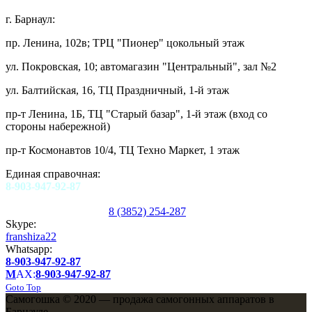
г. Барнаул:
пр. Ленина, 102в; ТРЦ "Пионер" цокольный этаж
ул. Покровская, 10; автомагазин "Центральный", зал №2
ул. Балтийская, 16, ТЦ Праздничный, 1-й этаж
пр-т Ленина, 1Б, ТЦ "Старый базар", 1-й этаж (вход со
стороны набережной)
пр-т Космонавтов 10/4, ТЦ Техно Маркет, 1 этаж
Единая справочная:
8-903-947-92-87
8 (3852) 254-287
Skype:
franshiza22
Whatsapp:
8-903-947-92-87
M
AX:
8-903-947-92-87
Goto Top
Самогошка © 2020 — продажа самогонных аппаратов в
Барнауле