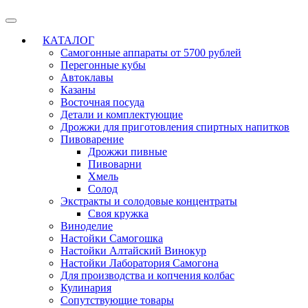
КАТАЛОГ
Самогонные аппараты от 5700 рублей
Перегонные кубы
Автоклавы
Казаны
Восточная посуда
Детали и комплектующие
Дрожжи для приготовления спиртных напитков
Пивоварение
Дрожжи пивные
Пивоварни
Хмель
Солод
Экстракты и солодовые концентраты
Своя кружка
Виноделие
Настойки Самогошка
Настойки Алтайский Винокур
Настойки Лаборатория Самогона
Для производства и копчения колбас
Кулинария
Сопутствующие товары