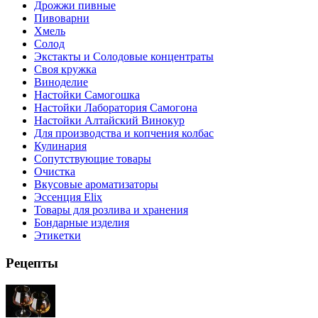
Дрожжи пивные
Пивоварни
Хмель
Солод
Экстакты и Солодовые концентраты
Своя кружка
Виноделие
Настойки Самогошка
Настойки Лаборатория Самогона
Настойки Алтайский Винокур
Для производства и копчения колбас
Кулинария
Сопутствующие товары
Очистка
Вкусовые ароматизаторы
Эссенция Elix
Товары для розлива и хранения
Бондарные изделия
Этикетки
Рецепты