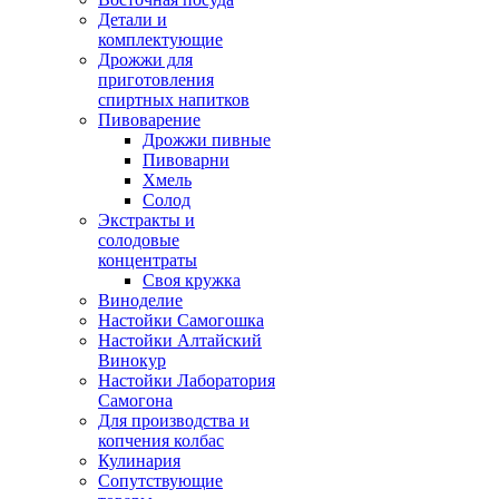
Детали и
комплектующие
Дрожжи для
приготовления
спиртных напитков
Пивоварение
Дрожжи пивные
Пивоварни
Хмель
Солод
Экстракты и
солодовые
концентраты
Своя кружка
Виноделие
Настойки Самогошка
Настойки Алтайский
Винокур
Настойки Лаборатория
Самогона
Для производства и
копчения колбас
Кулинария
Сопутствующие