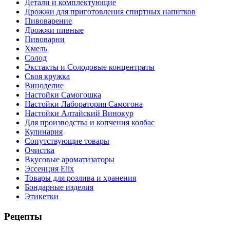
Детали и комплектующие
Дрожжи для приготовления спиртных напитков
Пивоварение
Дрожжи пивные
Пивоварни
Хмель
Солод
Экстакты и Солодовые концентраты
Своя кружка
Виноделие
Настойки Самогошка
Настойки Лаборатория Самогона
Настойки Алтайский Винокур
Для производства и копчения колбас
Кулинария
Сопутствующие товары
Очистка
Вкусовые ароматизаторы
Эссенция Elix
Товары для розлива и хранения
Бондарные изделия
Этикетки
Рецепты