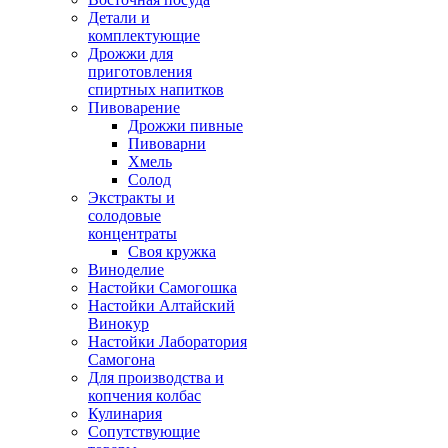
Детали и
комплектующие
Дрожжи для
приготовления
спиртных напитков
Пивоварение
Дрожжи пивные
Пивоварни
Хмель
Солод
Экстракты и
солодовые
концентраты
Своя кружка
Виноделие
Настойки Самогошка
Настойки Алтайский
Винокур
Настойки Лаборатория
Самогона
Для производства и
копчения колбас
Кулинария
Сопутствующие