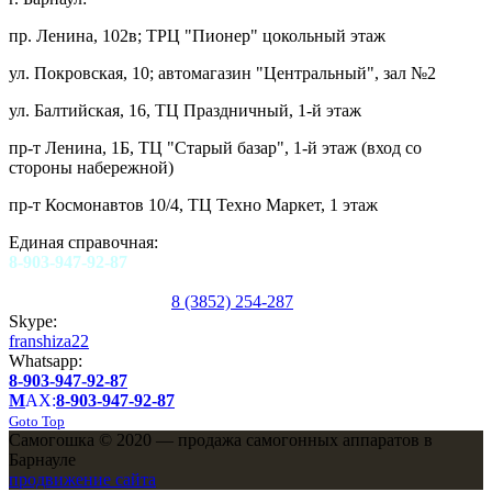
пр. Ленина, 102в; ТРЦ "Пионер" цокольный этаж
ул. Покровская, 10; автомагазин "Центральный", зал №2
ул. Балтийская, 16, ТЦ Праздничный, 1-й этаж
пр-т Ленина, 1Б, ТЦ "Старый базар", 1-й этаж (вход со
стороны набережной)
пр-т Космонавтов 10/4, ТЦ Техно Маркет, 1 этаж
Единая справочная:
8-903-947-92-87
8 (3852) 254-287
Skype:
franshiza22
Whatsapp:
8-903-947-92-87
M
AX:
8-903-947-92-87
Goto Top
Самогошка © 2020 — продажа самогонных аппаратов в
Барнауле
продвижение сайта