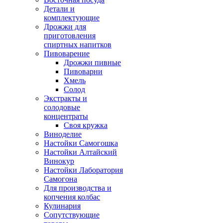
Детали и
комплектующие
Дрожжи для
приготовления
спиртных напитков
Пивоварение
Дрожжи пивные
Пивоварни
Хмель
Солод
Экстракты и
солодовые
концентраты
Своя кружка
Виноделие
Настойки Самогошка
Настойки Алтайский
Винокур
Настойки Лаборатория
Самогона
Для производства и
копчения колбас
Кулинария
Сопутствующие