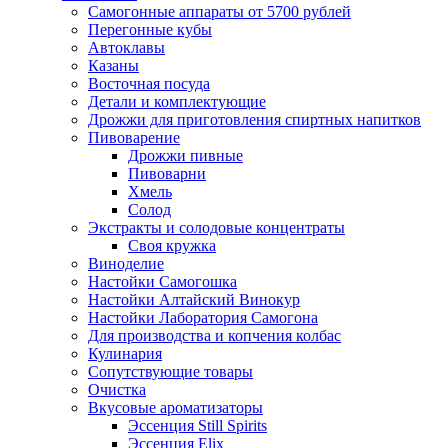
Самогонные аппараты от 5700 рублей
Перегонные кубы
Автоклавы
Казаны
Восточная посуда
Детали и комплектующие
Дрожжи для приготовления спиртных напитков
Пивоварение
Дрожжи пивные
Пивоварни
Хмель
Солод
Экстракты и солодовые концентраты
Своя кружка
Виноделие
Настойки Самогошка
Настойки Алтайский Винокур
Настойки Лаборатория Самогона
Для производства и копчения колбас
Кулинария
Сопутствующие товары
Очистка
Вкусовые ароматизаторы
Эссенция Still Spirits
Эссенция Elix