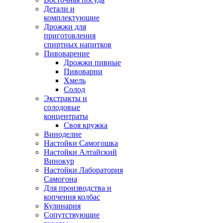
Детали и
комплектующие
Дрожжи для
приготовления
спиртных напитков
Пивоварение
Дрожжи пивные
Пивоварни
Хмель
Солод
Экстракты и
солодовые
концентраты
Своя кружка
Виноделие
Настойки Самогошка
Настойки Алтайский
Винокур
Настойки Лаборатория
Самогона
Для производства и
копчения колбас
Кулинария
Сопутствующие