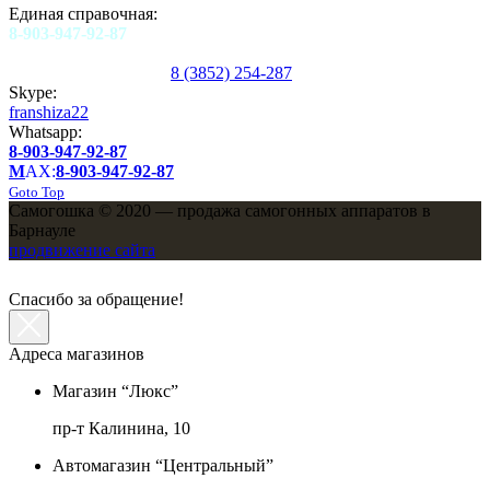
Единая справочная:
8-903-947-92-87
8 (3852) 254-287
Skype:
franshiza22
Whatsapp:
8-903-947-92-87
M
AX:
8-903-947-92-87
Goto Top
Самогошка © 2020 — продажа самогонных аппаратов в
Барнауле
продвижение сайта
Спасибо за обращение!
Адреса магазинов
Магазин “Люкс”
пр-т Калинина, 10
Автомагазин “Центральный”