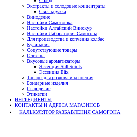
Солод
Экстракты и солодовые концентраты
Своя кружка
Виноделие
Настойки Самогошка
Настойки Алтайский Винокур
Настойки Лаборатория Самогона
Для производства и копчения колбас
Кулинария
Сопутствующие товары
Очистка
Вкусовые ароматизаторы
Эссенция Still Spirits
Эссенция Elix
Товары для розлива и хранения
Бондарные изделия
Cыроделие
Этикетки
ИНГРЕДИЕНТЫ
КОНТАКТЫ И АДРЕСА МАГАЗИНОВ
КАЛЬКУЛЯТОР РАЗБАВЛЕНИЯ САМОГОНА