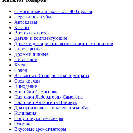
Самогонные аппараты от 5400 рублей
Перегонные кубы
Автоклавы
Казаны
Восточная посуда
Детали и комплектующие
Дрожжи для приготовления спиртных напитков
Пивоварение
Дрожжи пивные
Пивоварни
Хмель
Солод
Экстакты и Солодовые концентраты
Своя кружка
Виноделие
Настойки Самогошка
Настойки Лаборатория Самогона
Настойки Алтайский Винокур
Для производства и копчения колбас
Кулинария
Сопутствующие товары
Очистка
Вкусовые ароматизаторы