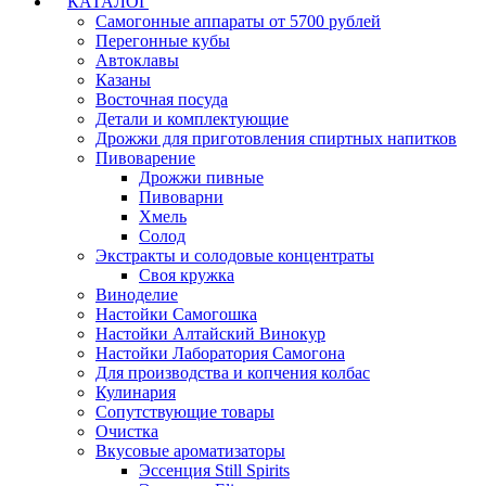
КАТАЛОГ
Самогонные аппараты от 5700 рублей
Перегонные кубы
Автоклавы
Казаны
Восточная посуда
Детали и комплектующие
Дрожжи для приготовления спиртных напитков
Пивоварение
Дрожжи пивные
Пивоварни
Хмель
Солод
Экстракты и солодовые концентраты
Своя кружка
Виноделие
Настойки Самогошка
Настойки Алтайский Винокур
Настойки Лаборатория Самогона
Для производства и копчения колбас
Кулинария
Сопутствующие товары
Очистка
Вкусовые ароматизаторы
Эссенция Still Spirits