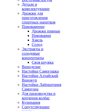
Детали и
комплектующие
Дрожжи для
приготовления
спиртных напитков
Пивоварение
Дрожжи пивные
Пивоварни
Хмель
Солод
Экстракты и
солодовые
концентраты
Своя кружка
Виноделие
Настойки Самогошка
Настойки Алтайский
Винокур
Настойки Лаборатория
Самогона
Для производства и
копчения колбас
Кулинария
Сопутствующие