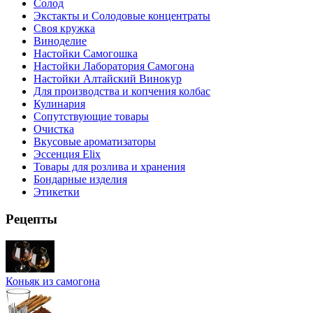
Солод
Экстакты и Солодовые концентраты
Своя кружка
Виноделие
Настойки Самогошка
Настойки Лаборатория Самогона
Настойки Алтайский Винокур
Для производства и копчения колбас
Кулинария
Сопутствующие товары
Очистка
Вкусовые ароматизаторы
Эссенция Elix
Товары для розлива и хранения
Бондарные изделия
Этикетки
Рецепты
Коньяк из самогона