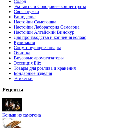
Солод
Экстакты и Солодовые концентраты
Своя кружка
Виноделие
Настойки Самогошка
Настойки Лаборатория Самогона
Настойки Алтайский Винокур
Для производства и копчения колбас
Кулинария
Сопутствующие товары
Очистка
Вкусовые ароматизаторы
Эссенция Elix
Товары для розлива и хранения
Бондарные изделия
Этикетки
Рецепты
Коньяк из самогона