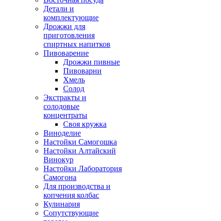
Детали и
комплектующие
Дрожжи для
приготовления
спиртных напитков
Пивоварение
Дрожжи пивные
Пивоварни
Хмель
Солод
Экстракты и
солодовые
концентраты
Своя кружка
Виноделие
Настойки Самогошка
Настойки Алтайский
Винокур
Настойки Лаборатория
Самогона
Для производства и
копчения колбас
Кулинария
Сопутствующие