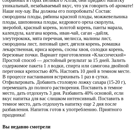
собранных в горах Великого Алтая, они придают напитку
уникальный, незабываемый вкус, что уж говорить об аромате!
Наше ноу-хау. Вы должны его попробовать! Состав:
смородины плоды, рябины красной плоды, можжевельника
плоды, шиповника плоды, кедрового ореха скорлупа,
зверобой, красный корень, золотой корень, панты марала,
календула, калгана корень, иван-чай, саган –дайля,
элеутерококк, мята перечная, мелисса, малины лист,
смородины лист, липовый цвет, дягиля корень, ромашка
лекарственная, ириса корень, сосны хвоя, солодки корень,
березовые почки. Вариант приготовления «Классический»
Простой способ — достойный результат за 15 дней. Залить
содержимое пакета 1 л водки, спирта или самогона двойной
перегонки крепостью 40%. Настоять 10 дней в темном месте.
В процессе настаивания встряхивать 1 раз в сутки.
Отфильтровать. Добавить столовую ложку сахара (15-20 г),
перемешать до полного растворения. Поставить в темное
место, дать отдохнуть 3 дня. Разбавить 40% основой, если
вкус напитка для вас слишком интенсивный. Поставить в
темное место, дать отдохнуть напитку еще 2 дня после
разбавления. Напиток готов к употреблению. Приятного
праздника!
Вы недавно смотрели