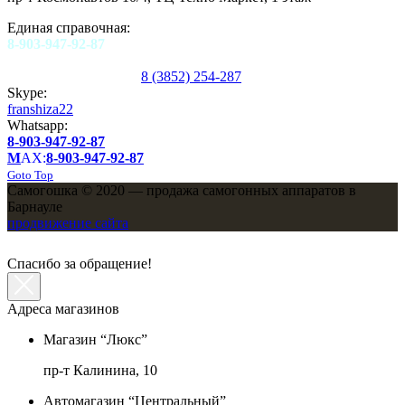
Единая справочная:
8-903-947-92-87
8 (3852) 254-287
Skype:
franshiza22
Whatsapp:
8-903-947-92-87
M
AX:
8-903-947-92-87
Goto Top
Самогошка © 2020 — продажа самогонных аппаратов в
Барнауле
продвижение сайта
Спасибо за обращение!
Адреса магазинов
Магазин “Люкс”
пр-т Калинина, 10
Автомагазин “Центральный”