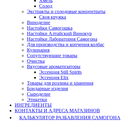
Хмель
Солод
Экстракты и солодовые концентраты
Своя кружка
Виноделие
Настойки Самогошка
Настойки Алтайский Винокур
Настойки Лаборатория Самогона
Для производства и копчения колбас
Кулинария
Сопутствующие товары
Очистка
Вкусовые ароматизаторы
Эссенция Still Spirits
Эссенция Elix
Товары для розлива и хранения
Бондарные изделия
Cыроделие
Этикетки
ИНГРЕДИЕНТЫ
КОНТАКТЫ И АДРЕСА МАГАЗИНОВ
КАЛЬКУЛЯТОР РАЗБАВЛЕНИЯ САМОГОНА