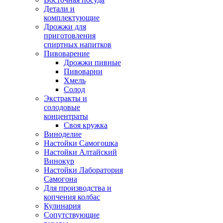
Детали и
комплектующие
Дрожжи для
приготовления
спиртных напитков
Пивоварение
Дрожжи пивные
Пивоварни
Хмель
Солод
Экстракты и
солодовые
концентраты
Своя кружка
Виноделие
Настойки Самогошка
Настойки Алтайский
Винокур
Настойки Лаборатория
Самогона
Для производства и
копчения колбас
Кулинария
Сопутствующие