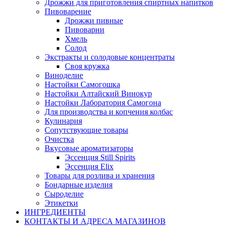
Дрожжи для приготовления спиртных напитков
Пивоварение
Дрожжи пивные
Пивоварни
Хмель
Солод
Экстракты и солодовые концентраты
Своя кружка
Виноделие
Настойки Самогошка
Настойки Алтайский Винокур
Настойки Лаборатория Самогона
Для производства и копчения колбас
Кулинария
Сопутствующие товары
Очистка
Вкусовые ароматизаторы
Эссенция Still Spirits
Эссенция Elix
Товары для розлива и хранения
Бондарные изделия
Cыроделие
Этикетки
ИНГРЕДИЕНТЫ
КОНТАКТЫ И АДРЕСА МАГАЗИНОВ