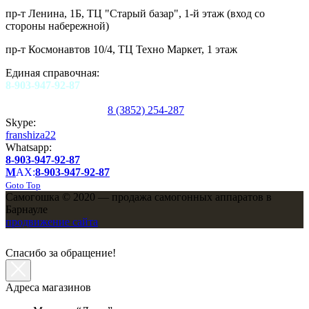
пр-т Ленина, 1Б, ТЦ "Старый базар", 1-й этаж (вход со
стороны набережной)
пр-т Космонавтов 10/4, ТЦ Техно Маркет, 1 этаж
Единая справочная:
8-903-947-92-87
8 (3852) 254-287
Skype:
franshiza22
Whatsapp:
8-903-947-92-87
M
AX:
8-903-947-92-87
Goto Top
Самогошка © 2020 — продажа самогонных аппаратов в
Барнауле
продвижение сайта
Спасибо за обращение!
Адреса магазинов