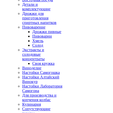
Детали и
комплектующие
Дрожжи для
приготовления
спиртных напитков
Пивоварение
Дрожжи пивные
Пивоварни
Хмель
Солод
Экстракты и
солодовые
концентраты
Своя кружка
Виноделие
Настойки Самогошка
Настойки Алтайский
Винокур
Настойки Лаборатория
Самогона
Для производства и
копчения колбас
Кулинария
Сопутствующие