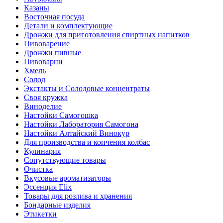
Казаны
Восточная посуда
Детали и комплектующие
Дрожжи для приготовления спиртных напитков
Пивоварение
Дрожжи пивные
Пивоварни
Хмель
Солод
Экстакты и Солодовые концентраты
Своя кружка
Виноделие
Настойки Самогошка
Настойки Лаборатория Самогона
Настойки Алтайский Винокур
Для производства и копчения колбас
Кулинария
Сопутствующие товары
Очистка
Вкусовые ароматизаторы
Эссенция Elix
Товары для розлива и хранения
Бондарные изделия
Этикетки