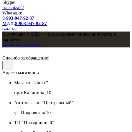
Skype:
franshiza22
Whatsapp:
8-903-947-92-87
M
AX:
8-903-947-92-87
Goto Top
Самогошка © 2020 — продажа самогонных аппаратов в
Барнауле
продвижение сайта
Спасибо за обращение!
Адреса магазинов
Магазин “Люкс”
пр-т Калинина, 10
Автомагазин “Центральный”
ул. Покровская 10
ТЦ “Праздничный”