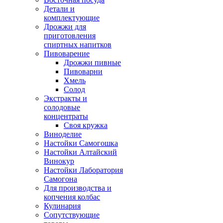
Детали и
комплектующие
Дрожжи для
приготовления
спиртных напитков
Пивоварение
Дрожжи пивные
Пивоварни
Хмель
Солод
Экстракты и
солодовые
концентраты
Своя кружка
Виноделие
Настойки Самогошка
Настойки Алтайский
Винокур
Настойки Лаборатория
Самогона
Для производства и
копчения колбас
Кулинария
Сопутствующие