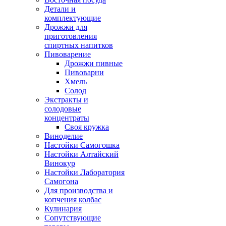
Детали и
комплектующие
Дрожжи для
приготовления
спиртных напитков
Пивоварение
Дрожжи пивные
Пивоварни
Хмель
Солод
Экстракты и
солодовые
концентраты
Своя кружка
Виноделие
Настойки Самогошка
Настойки Алтайский
Винокур
Настойки Лаборатория
Самогона
Для производства и
копчения колбас
Кулинария
Сопутствующие