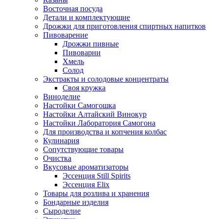
Восточная посуда
Детали и комплектующие
Дрожжи для приготовления спиртных напитков
Пивоварение
Дрожжи пивные
Пивоварни
Хмель
Солод
Экстракты и солодовые концентраты
Своя кружка
Виноделие
Настойки Самогошка
Настойки Алтайский Винокур
Настойки Лаборатория Самогона
Для производства и копчения колбас
Кулинария
Сопутствующие товары
Очистка
Вкусовые ароматизаторы
Эссенция Still Spirits
Эссенция Elix
Товары для розлива и хранения
Бондарные изделия
Cыроделие