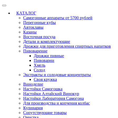
КАТАЛОГ
Самогонные аппараты от 5700 рублей
Перегонные кубы
Автоклавы
Казаны
Восточная посуда
Детали и комплектующие
Дрожжи для приготовления спиртных напитков
Пивоварение
Дрожжи пивные
Пивоварни
Хмель
Солод
Экстракты и солодовые концентраты
Своя кружка
Виноделие
Настойки Самогошка
Настойки Алтайский Винокур
Настойки Лаборатория Самогона
Для производства и копчения колбас
Кулинария
Сопутствующие товары
Очистка