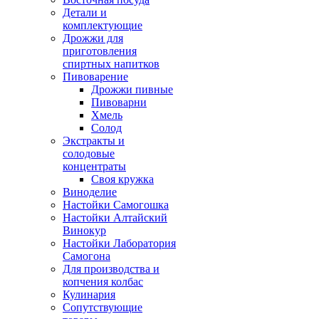
Детали и
комплектующие
Дрожжи для
приготовления
спиртных напитков
Пивоварение
Дрожжи пивные
Пивоварни
Хмель
Солод
Экстракты и
солодовые
концентраты
Своя кружка
Виноделие
Настойки Самогошка
Настойки Алтайский
Винокур
Настойки Лаборатория
Самогона
Для производства и
копчения колбас
Кулинария
Сопутствующие