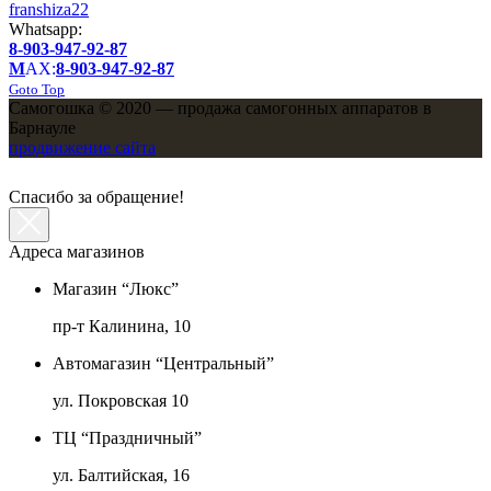
franshiza22
Whatsapp:
8-903-947-92-87
M
AX:
8-903-947-92-87
Goto Top
Самогошка © 2020 — продажа самогонных аппаратов в
Барнауле
продвижение сайта
Спасибо за обращение!
Адреса магазинов
Магазин “Люкс”
пр-т Калинина, 10
Автомагазин “Центральный”
ул. Покровская 10
ТЦ “Праздничный”
ул. Балтийская, 16