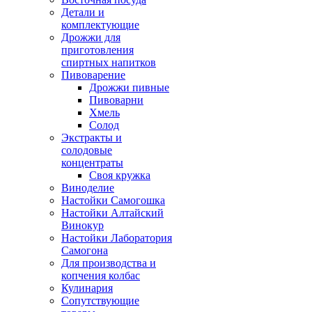
Детали и
комплектующие
Дрожжи для
приготовления
спиртных напитков
Пивоварение
Дрожжи пивные
Пивоварни
Хмель
Солод
Экстракты и
солодовые
концентраты
Своя кружка
Виноделие
Настойки Самогошка
Настойки Алтайский
Винокур
Настойки Лаборатория
Самогона
Для производства и
копчения колбас
Кулинария
Сопутствующие