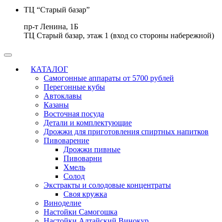
ТЦ “Старый базар”
пр-т Ленина, 1Б
ТЦ Старый базар, этаж 1 (вход со стороны набережной)
КАТАЛОГ
Самогонные аппараты от 5700 рублей
Перегонные кубы
Автоклавы
Казаны
Восточная посуда
Детали и комплектующие
Дрожжи для приготовления спиртных напитков
Пивоварение
Дрожжи пивные
Пивоварни
Хмель
Солод
Экстракты и солодовые концентраты
Своя кружка
Виноделие
Настойки Самогошка
Настойки Алтайский Винокур