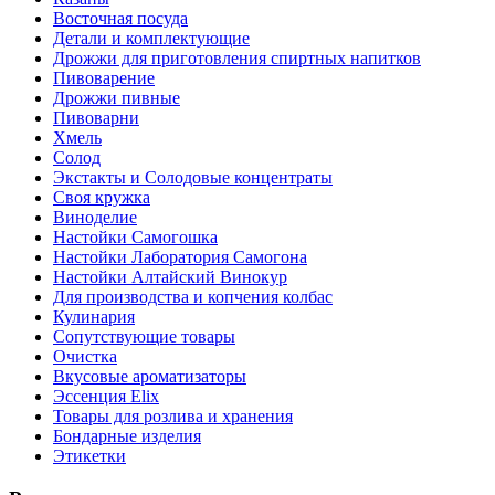
Восточная посуда
Детали и комплектующие
Дрожжи для приготовления спиртных напитков
Пивоварение
Дрожжи пивные
Пивоварни
Хмель
Солод
Экстакты и Солодовые концентраты
Своя кружка
Виноделие
Настойки Самогошка
Настойки Лаборатория Самогона
Настойки Алтайский Винокур
Для производства и копчения колбас
Кулинария
Сопутствующие товары
Очистка
Вкусовые ароматизаторы
Эссенция Elix
Товары для розлива и хранения
Бондарные изделия
Этикетки