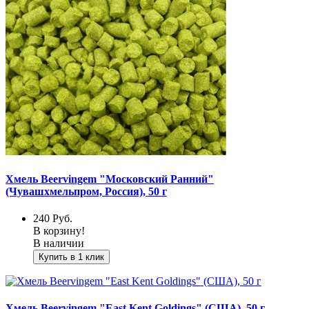
Хмель Beervingem "Московский Ранний"
(Чувашхмельпром, Россия), 50 г
240
Руб.
В корзину!
В наличии
Купить в 1 клик
Хмель Beervingem "East Kent Goldings" (США), 50 г