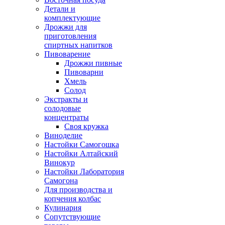
Детали и
комплектующие
Дрожжи для
приготовления
спиртных напитков
Пивоварение
Дрожжи пивные
Пивоварни
Хмель
Солод
Экстракты и
солодовые
концентраты
Своя кружка
Виноделие
Настойки Самогошка
Настойки Алтайский
Винокур
Настойки Лаборатория
Самогона
Для производства и
копчения колбас
Кулинария
Сопутствующие