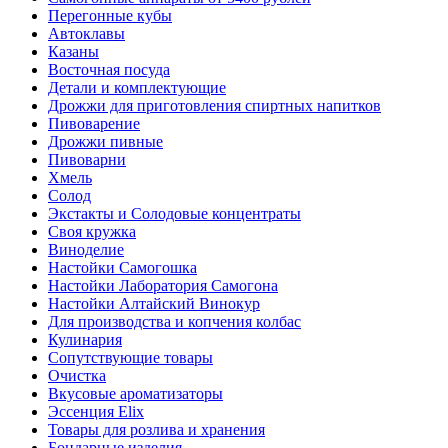
Перегонные кубы
Автоклавы
Казаны
Восточная посуда
Детали и комплектующие
Дрожжи для приготовления спиртных напитков
Пивоварение
Дрожжи пивные
Пивоварни
Хмель
Солод
Экстакты и Солодовые концентраты
Своя кружка
Виноделие
Настойки Самогошка
Настойки Лаборатория Самогона
Настойки Алтайский Винокур
Для производства и копчения колбас
Кулинария
Сопутствующие товары
Очистка
Вкусовые ароматизаторы
Эссенция Elix
Товары для розлива и хранения
Бондарные изделия