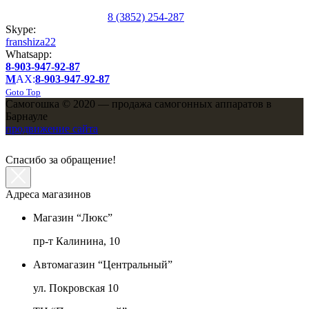
8 (3852) 254-287
Skype:
franshiza22
Whatsapp:
8-903-947-92-87
M
AX:
8-903-947-92-87
Goto Top
Самогошка © 2020 — продажа самогонных аппаратов в
Барнауле
продвижение сайта
Спасибо за обращение!
Адреса магазинов
Магазин “Люкс”
пр-т Калинина, 10
Автомагазин “Центральный”
ул. Покровская 10