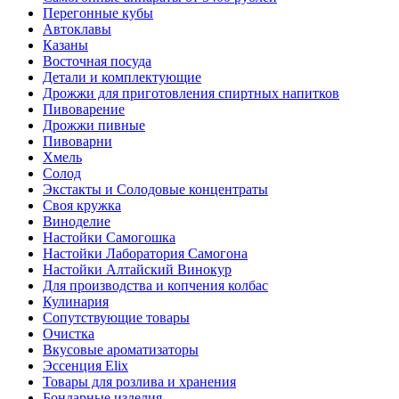
Перегонные кубы
Автоклавы
Казаны
Восточная посуда
Детали и комплектующие
Дрожжи для приготовления спиртных напитков
Пивоварение
Дрожжи пивные
Пивоварни
Хмель
Солод
Экстакты и Солодовые концентраты
Своя кружка
Виноделие
Настойки Самогошка
Настойки Лаборатория Самогона
Настойки Алтайский Винокур
Для производства и копчения колбас
Кулинария
Сопутствующие товары
Очистка
Вкусовые ароматизаторы
Эссенция Elix
Товары для розлива и хранения
Бондарные изделия