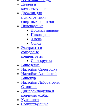
Детали и
комплектующие
Дрожжи для
приготовления
спиртных напитков
Пивоварение
Дрожжи пивные
Пивоварни
Хмель
Солод
Экстракты и
солодовые
концентраты
Своя кружка
Виноделие
Настойки Самогошка
Настойки Алтайский
Винокур
Настойки Лаборатория
Самогона
Для производства и
копчения колбас
Кулинария
Сопутствующие