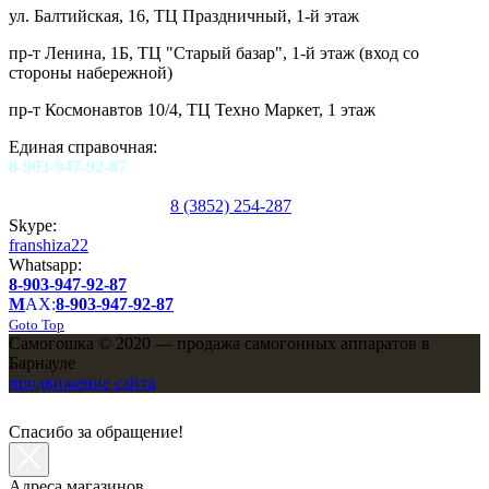
ул. Балтийская, 16, ТЦ Праздничный, 1-й этаж
пр-т Ленина, 1Б, ТЦ "Старый базар", 1-й этаж (вход со
стороны набережной)
пр-т Космонавтов 10/4, ТЦ Техно Маркет, 1 этаж
Единая справочная:
8-903-947-92-87
8 (3852) 254-287
Skype:
franshiza22
Whatsapp:
8-903-947-92-87
M
AX:
8-903-947-92-87
Goto Top
Самогошка © 2020 — продажа самогонных аппаратов в
Барнауле
продвижение сайта
Спасибо за обращение!
Адреса магазинов