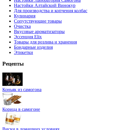
Настойки Лаборатория Самогона
Настойки Алтайский Винокур
Для производства и копчения колбас
Кулинария
Сопутствующие товары
Очистка
Вкусовые ароматизаторы
Эссенция Elix
Товары для розлива и хранения
Бондарные изделия
Этикетки
Рецепты
Коньяк из самогона
Корица в самогоне
Виски в домашних условиях