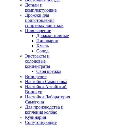
Детали и
комплектующие
Дрожжи для
приготовления
спиртных напитков
Пивоварение
Дрожжи пивные
Пивоварни
Хмель
Солод
Экстракты и
солодовые
концентраты
Своя кружка
Виноделие
Настойки Самогошка
Настойки Алтайский
Винокур
Настойки Лаборатория
Самогона
Для производства и
копчения колбас
Кулинария
Сопутствующие