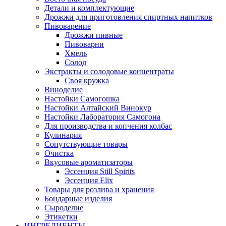
Детали и комплектующие
Дрожжи для приготовления спиртных напитков
Пивоварение
Дрожжи пивные
Пивоварни
Хмель
Солод
Экстракты и солодовые концентраты
Своя кружка
Виноделие
Настойки Самогошка
Настойки Алтайский Винокур
Настойки Лаборатория Самогона
Для производства и копчения колбас
Кулинария
Сопутствующие товары
Очистка
Вкусовые ароматизаторы
Эссенция Still Spirits
Эссенция Elix
Товары для розлива и хранения
Бондарные изделия
Cыроделие
Этикетки
ИНГРЕДИЕНТЫ