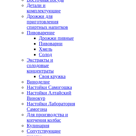
Детали и
комплектующие
Дрожжи для
приготовления
спиртных напитков
Пивоварение
Дрожжи пивные
Пивоварни
Хмель
Солод
Экстракты и
солодовые
концентраты
Своя кружка
Виноделие
Настойки Самогошка
Настойки Алтайский
Винокур
Настойки Лаборатория
Самогона
Для производства и
копчения колбас
Кулинария
Сопутствующие