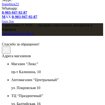
franshiza22
Whatsapp:
8-903-947-92-87
M
AX:
8-903-947-92-87
Goto Top
Самогошка © 2020 — продажа самогонных аппаратов в
Барнауле
продвижение сайта
Спасибо за обращение!
Адреса магазинов
Магазин “Люкс”
пр-т Калинина, 10
Автомагазин “Центральный”
ул. Покровская 10
ТЦ “Праздничный”
ул. Балтийская, 16