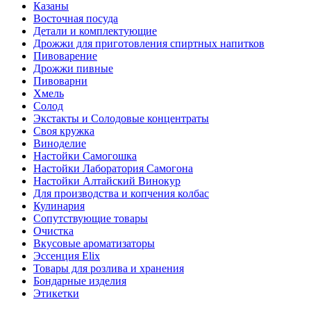
Казаны
Восточная посуда
Детали и комплектующие
Дрожжи для приготовления спиртных напитков
Пивоварение
Дрожжи пивные
Пивоварни
Хмель
Солод
Экстакты и Солодовые концентраты
Своя кружка
Виноделие
Настойки Самогошка
Настойки Лаборатория Самогона
Настойки Алтайский Винокур
Для производства и копчения колбас
Кулинария
Сопутствующие товары
Очистка
Вкусовые ароматизаторы
Эссенция Elix
Товары для розлива и хранения
Бондарные изделия
Этикетки