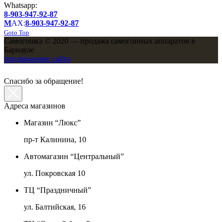
Whatsapp:
8-903-947-92-87
M
AX:
8-903-947-92-87
Goto Top
Самогошка © 2020 — продажа самогонных аппаратов в
Барнауле
продвижение сайта
Спасибо за обращение!
Адреса магазинов
Магазин “Люкс”
пр-т Калинина, 10
Автомагазин “Центральный”
ул. Покровская 10
ТЦ “Праздничный”
ул. Балтийская, 16