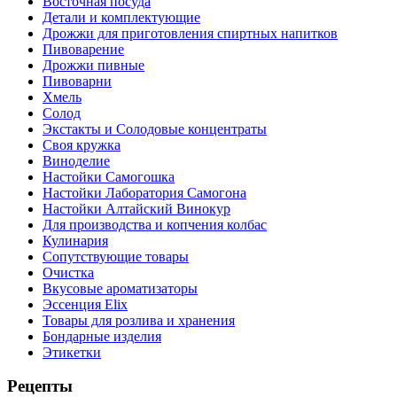
Восточная посуда
Детали и комплектующие
Дрожжи для приготовления спиртных напитков
Пивоварение
Дрожжи пивные
Пивоварни
Хмель
Солод
Экстакты и Солодовые концентраты
Своя кружка
Виноделие
Настойки Самогошка
Настойки Лаборатория Самогона
Настойки Алтайский Винокур
Для производства и копчения колбас
Кулинария
Сопутствующие товары
Очистка
Вкусовые ароматизаторы
Эссенция Elix
Товары для розлива и хранения
Бондарные изделия
Этикетки
Рецепты