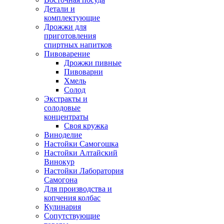
Детали и
комплектующие
Дрожжи для
приготовления
спиртных напитков
Пивоварение
Дрожжи пивные
Пивоварни
Хмель
Солод
Экстракты и
солодовые
концентраты
Своя кружка
Виноделие
Настойки Самогошка
Настойки Алтайский
Винокур
Настойки Лаборатория
Самогона
Для производства и
копчения колбас
Кулинария
Сопутствующие