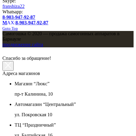
Skype:
franshiza22
Whatsapp:
8-903-947-92-87
M
AX:
8-903-947-92-87
Goto Top
Самогошка © 2020 — продажа самогонных аппаратов в
Барнауле
продвижение сайта
Спасибо за обращение!
Адреса магазинов
Магазин “Люкс”
пр-т Калинина, 10
Автомагазин “Центральный”
ул. Покровская 10
ТЦ “Праздничный”
ул. Балтийская, 16