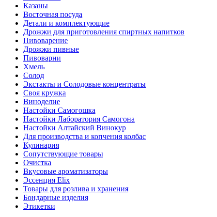
Казаны
Восточная посуда
Детали и комплектующие
Дрожжи для приготовления спиртных напитков
Пивоварение
Дрожжи пивные
Пивоварни
Хмель
Солод
Экстакты и Солодовые концентраты
Своя кружка
Виноделие
Настойки Самогошка
Настойки Лаборатория Самогона
Настойки Алтайский Винокур
Для производства и копчения колбас
Кулинария
Сопутствующие товары
Очистка
Вкусовые ароматизаторы
Эссенция Elix
Товары для розлива и хранения
Бондарные изделия
Этикетки