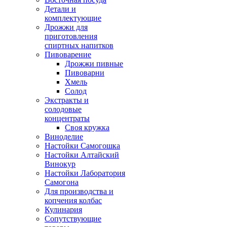
Детали и
комплектующие
Дрожжи для
приготовления
спиртных напитков
Пивоварение
Дрожжи пивные
Пивоварни
Хмель
Солод
Экстракты и
солодовые
концентраты
Своя кружка
Виноделие
Настойки Самогошка
Настойки Алтайский
Винокур
Настойки Лаборатория
Самогона
Для производства и
копчения колбас
Кулинария
Сопутствующие