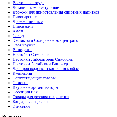
Восточная посуда
Детали и комплектующие
Дрожжи для приготовления спиртных напитков
Пивоварение
Дрожжи пивные
Пивоварни
Хмель
Солод
Экстакты и Солодовые концентраты
Своя кружка
Виноделие
Настойки Самогошка
Настойки Лаборатория Самогона
Настойки Алтайский Винокур
Для производства и копчения колбас
Кулинария
Сопутствующие товары
Очистка
Вкусовые ароматизаторы
Эссенция Elix
Товары для розлива и хранения
Бондарные изделия
Этикетки
Рецепты