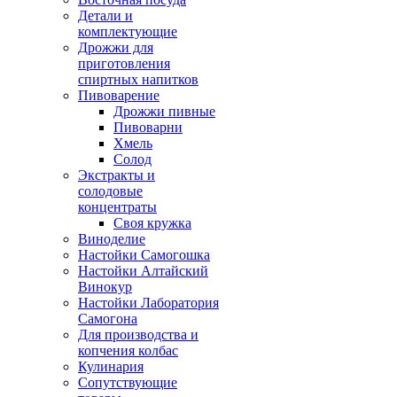
Детали и
комплектующие
Дрожжи для
приготовления
спиртных напитков
Пивоварение
Дрожжи пивные
Пивоварни
Хмель
Солод
Экстракты и
солодовые
концентраты
Своя кружка
Виноделие
Настойки Самогошка
Настойки Алтайский
Винокур
Настойки Лаборатория
Самогона
Для производства и
копчения колбас
Кулинария
Сопутствующие