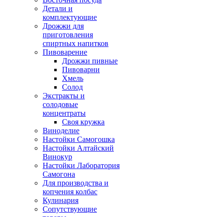
Детали и
комплектующие
Дрожжи для
приготовления
спиртных напитков
Пивоварение
Дрожжи пивные
Пивоварни
Хмель
Солод
Экстракты и
солодовые
концентраты
Своя кружка
Виноделие
Настойки Самогошка
Настойки Алтайский
Винокур
Настойки Лаборатория
Самогона
Для производства и
копчения колбас
Кулинария
Сопутствующие