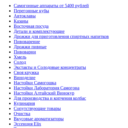
Самогонные аппараты от 5400 рублей
Перегонные кубы
Автоклавы
Казаны
Восточная посуда
Детали и комплектующие
Дрожжи для приготовления спиртных напитков
Пивоварение
Дрожжи пивные
Пивоварни
Хмель
Солод
Экстакты и Солодовые концентраты
Своя кружка
Виноделие
Настойки Самогошка
Настойки Лаборатория Самогона
Настойки Алтайский Винокур
Для производства и копчения колбас
Кулинария
Сопутствующие товары
Очистка
Вкусовые ароматизаторы
Эссенция Elix