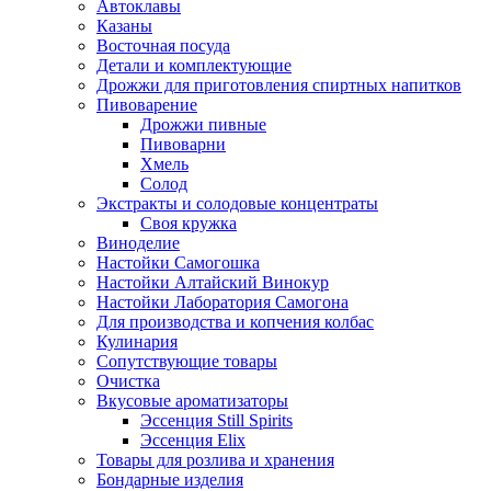
Автоклавы
Казаны
Восточная посуда
Детали и комплектующие
Дрожжи для приготовления спиртных напитков
Пивоварение
Дрожжи пивные
Пивоварни
Хмель
Солод
Экстракты и солодовые концентраты
Своя кружка
Виноделие
Настойки Самогошка
Настойки Алтайский Винокур
Настойки Лаборатория Самогона
Для производства и копчения колбас
Кулинария
Сопутствующие товары
Очистка
Вкусовые ароматизаторы
Эссенция Still Spirits
Эссенция Elix
Товары для розлива и хранения
Бондарные изделия