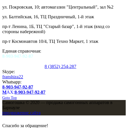
ул. Покровская, 10; автомагазин "Центральный", зал №2
ул. Балтийская, 16, ТЦ Праздничный, 1-й этаж
пр-т Ленина, 1Б, ТЦ "Старый базар", 1-й этаж (вход со
стороны набережной)
пр-т Космонавтов 10/4, ТЦ Техно Маркет, 1 этаж
Единая справочная:
8-903-947-92-87
8 (3852) 254-287
Skype:
franshiza22
Whatsapp:
8-903-947-92-87
M
AX:
8-903-947-92-87
Goto Top
Самогошка © 2020 — продажа самогонных аппаратов в
Барнауле
продвижение сайта
Спасибо за обращение!