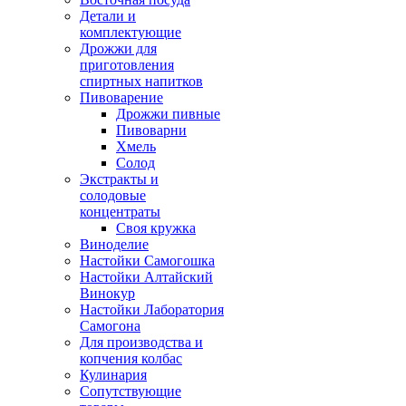
Детали и
комплектующие
Дрожжи для
приготовления
спиртных напитков
Пивоварение
Дрожжи пивные
Пивоварни
Хмель
Солод
Экстракты и
солодовые
концентраты
Своя кружка
Виноделие
Настойки Самогошка
Настойки Алтайский
Винокур
Настойки Лаборатория
Самогона
Для производства и
копчения колбас
Кулинария
Сопутствующие