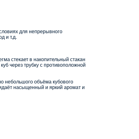
условиях для непрерывного
 и т.д.
егма стекает в накопительный стакан
 куб через трубку с противоположной
но небольшого объёма кубового
ридаёт насыщенный и яркий аромат и