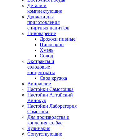
Детали и
комплектующие
Дрожжи для
приготовления
спиртных напитков
Пивоварение
Дрожжи пивные
Пивоварни
Хмель
Солод
Экстракты и
солодовые
концентраты
Своя кружка
Виноделие
Настойки Самогошка
Настойки Алтайский
Винокур
Настойки Лаборатория
Самогона
Для производства и
копчения колбас
Кулинария
Сопутствующие