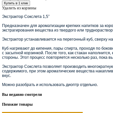
Купить в 1 клик
Удалить из корзины
Экстрактор Сокслета 1,5"
Предназначен для ароматизации крепких напитков за кор
экстрагирования вещества из твердого или труднорастворим
Экстрактор устанавливается на перегонный куб, сверху н
Куб нагревают до кипения, пары спирта, проходя по боко
с засыпной корзинкой. После того, как стакан наполнится
стороны. Этот процесс повторяется несколько раз, пока в
Экстрактор Сокслета позволяет производить многократную
содержимого, при этом ароматические вещества накаплив
вкус.
Можно разобрать и использовать диоптр отдельно.
Вы недавно смотрели
Похожие товары