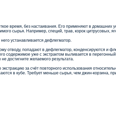
откое время, без настаивания. Его применяют в домашних 
ого сырья. Например, специй, трав, корок цитрусовых, ягод
а него устанавливается дефлегматор.
вому отводу, попадают в дефлегматор, конденсируются и фл
, его содержимое уже с экстрактом выливается в перегонный
ы не достигните желаемого результата.
 экстракцию за счёт повторного использования относитель
аются в кубе. Требует меньше сырья, чем джин-корзина, п