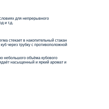
условиях для непрерывного
 и т.д.
егма стекает в накопительный стакан
 куб через трубку с противоположной
но небольшого объёма кубового
ридаёт насыщенный и яркий аромат и