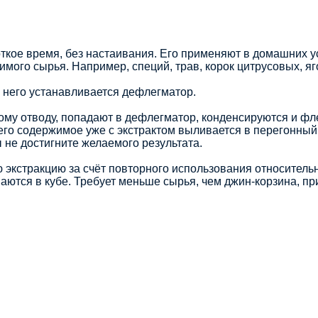
откое время, без настаивания. Его применяют в домашних 
ого сырья. Например, специй, трав, корок цитрусовых, ягод
а него устанавливается дефлегматор.
вому отводу, попадают в дефлегматор, конденсируются и фл
, его содержимое уже с экстрактом выливается в перегонный
ы не достигните желаемого результата.
 экстракцию за счёт повторного использования относитель
аются в кубе. Требует меньше сырья, чем джин-корзина, п