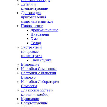
Детали и
комплектующие
Дрожжи для
приготовления
спиртных напитков
Пивоварение
Дрожжи пивные
Пивоварни
Хмель
Солод
Экстракты и
солодовые
концентраты
Своя кружка
Виноделие
Настойки Самогошка
Настойки Алтайский
Винокур
Настойки Лаборатория
Самогона
Для производства и
копчения колбас
Кулинария
Сопутствующие