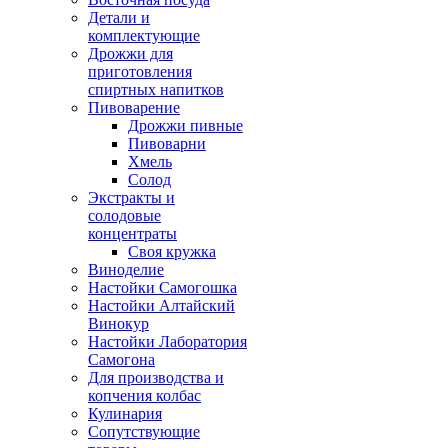
Детали и
комплектующие
Дрожжи для
приготовления
спиртных напитков
Пивоварение
Дрожжи пивные
Пивоварни
Хмель
Солод
Экстракты и
солодовые
концентраты
Своя кружка
Виноделие
Настойки Самогошка
Настойки Алтайский
Винокур
Настойки Лаборатория
Самогона
Для производства и
копчения колбас
Кулинария
Сопутствующие