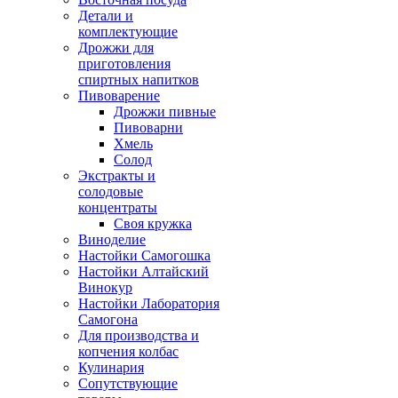
Детали и
комплектующие
Дрожжи для
приготовления
спиртных напитков
Пивоварение
Дрожжи пивные
Пивоварни
Хмель
Солод
Экстракты и
солодовые
концентраты
Своя кружка
Виноделие
Настойки Самогошка
Настойки Алтайский
Винокур
Настойки Лаборатория
Самогона
Для производства и
копчения колбас
Кулинария
Сопутствующие