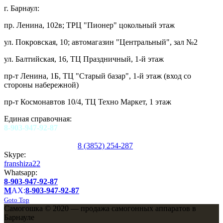
г. Барнаул:
пр. Ленина, 102в; ТРЦ "Пионер" цокольный этаж
ул. Покровская, 10; автомагазин "Центральный", зал №2
ул. Балтийская, 16, ТЦ Праздничный, 1-й этаж
пр-т Ленина, 1Б, ТЦ "Старый базар", 1-й этаж (вход со
стороны набережной)
пр-т Космонавтов 10/4, ТЦ Техно Маркет, 1 этаж
Единая справочная:
8-903-947-92-87
8 (3852) 254-287
Skype:
franshiza22
Whatsapp:
8-903-947-92-87
M
AX:
8-903-947-92-87
Goto Top
Самогошка © 2020 — продажа самогонных аппаратов в
Барнауле