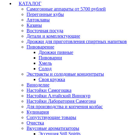
КАТАЛОГ
Самогонные аппараты от 5700 рублей
Перегонные кубы
Автоклавы
Казаны
Восточная посуда
Детали и комплектующие
Дрожжи для приготовления спиртных напитков
Пивоварение
Дрожжи пивные
Пивоварни
Хмель
Солод
Экстракты и солодовые концентраты
Своя кружка
Виноделие
Настойки Самогошка
Настойки Алтайский Винокур
Настойки Лаборатория Самогона
Для производства и копчения колбас
Кулинария
Сопутствующие товары
Очистка
Вкусовые ароматизаторы
Эссенция Still Spirits