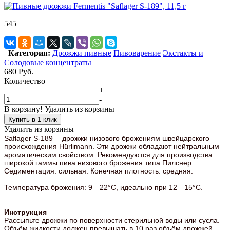
545
Категория:
Дрожжи пивные
Пивоварение
Экстакты и
Солодовые концентраты
680
Руб.
Количество
+
-
В корзину!
Удалить из корзины
Купить в 1 клик
Удалить из корзины
Saflager S-189— дрожжи низового брожениям швейцарского
происхождения Hürlimann. Эти дрожжи обладают нейтральным
ароматическим свойством. Рекомендуются для производства
широкой гаммы пива низового брожения типа Пилснер.
Седиментация: сильная. Конечная плотность: средняя.
Температура брожения: 9—22°C, идеально при 12—15°C.
Инструкция
Рассыпьте дрожжи по поверхности стерильной воды или сусла.
Объём жидкости должен превышать в 10 раз объём дрожжей