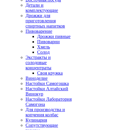
Детали и
комплектующие
Дрожжи для
приготовления
спиртных напитков
Пивоварение
Дрожжи пивные
Пивоварни
Хмель
Солод
Экстракты и
солодовые
концентраты
Своя кружка
Виноделие
Настойки Самогошка
Настойки Алтайский
Винокур
Настойки Лаборатория
Самогона
Для производства и
копчения колбас
Кулинария
Сопутствующие