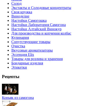
Солод
Экстакты и Солодовые концентраты
Своя кружка
Виноделие
Настойки Самогошка
Настойки Лаборатория Самогона
Настойки Алтайский Винокур
Для производства и копчения колбас
Кулинария
Сопутствующие товары
Очистка
Вкусовые ароматизаторы
Эссенция Elix
Товары для розлива и хранения
Бондарные изделия
Этикетки
Рецепты
Коньяк из самогона