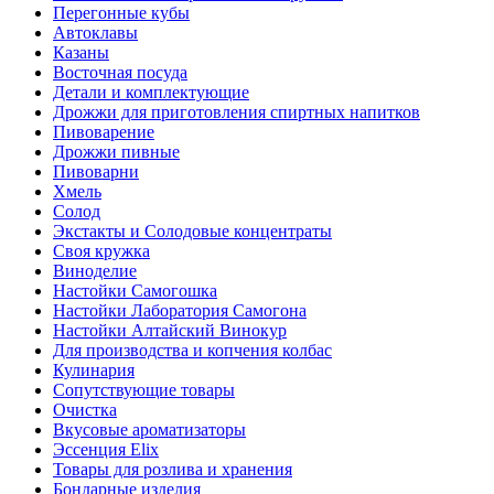
Перегонные кубы
Автоклавы
Казаны
Восточная посуда
Детали и комплектующие
Дрожжи для приготовления спиртных напитков
Пивоварение
Дрожжи пивные
Пивоварни
Хмель
Солод
Экстакты и Солодовые концентраты
Своя кружка
Виноделие
Настойки Самогошка
Настойки Лаборатория Самогона
Настойки Алтайский Винокур
Для производства и копчения колбас
Кулинария
Сопутствующие товары
Очистка
Вкусовые ароматизаторы
Эссенция Elix
Товары для розлива и хранения
Бондарные изделия