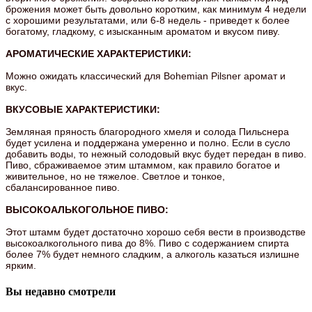
брожения может быть довольно коротким, как минимум 4 недели
с хорошими результатами, или 6-8 недель - приведет к более
богатому, гладкому, с изысканным ароматом и вкусом пиву.
АРОМАТИЧЕСКИЕ ХАРАКТЕРИСТИКИ:
Можно ожидать классический для Bohemian Pilsner аромат и
вкус.
ВКУСОВЫЕ ХАРАКТЕРИСТИКИ:
Земляная пряность благородного хмеля и солода Пильснера
будет усилена и поддержана умеренно и полно. Если в сусло
добавить воды, то нежный солодовый вкус будет передан в пиво.
Пиво, сбраживаемое этим штаммом, как правило богатое и
живительное, но не тяжелое. Светлое и тонкое,
сбалансированное пиво.
ВЫСОКОАЛЬКОГОЛЬНОЕ ПИВО:
Этот штамм будет достаточно хорошо себя вести в производстве
высокоалкогольного пива до 8%. Пиво с содержанием спирта
более 7% будет немного сладким, а алкоголь казаться излишне
ярким.
Вы недавно смотрели