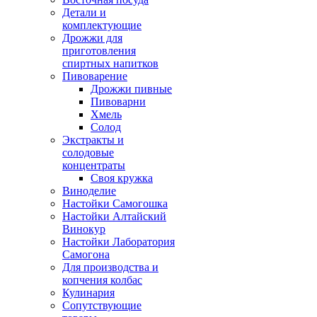
Детали и
комплектующие
Дрожжи для
приготовления
спиртных напитков
Пивоварение
Дрожжи пивные
Пивоварни
Хмель
Солод
Экстракты и
солодовые
концентраты
Своя кружка
Виноделие
Настойки Самогошка
Настойки Алтайский
Винокур
Настойки Лаборатория
Самогона
Для производства и
копчения колбас
Кулинария
Сопутствующие