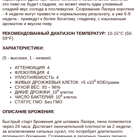
это пиво не будет сладким, но может иметь едва уловимый
сладкий вкус солода в послевкусии. Созревание Лагера короткое
- 4 недели могут привести к нормальному результату, а уже 6-8
недель - приведут к более богатому, гладкому, с изысканным
ароматом и вкусом пиву.
РЕКОМЕНДОВАННЫЙ ДИАПАЗОН ТЕМПЕРАТУР:
10-15°C (50-
59°F)
ХАРАКТЕРИСТИКИ:
(5 - высокая, 1 - низкая)
АТТЕНЮАЦИЯ: 4
ФЛОКУЛЯЦИЯ: 4
УПЛОТНЯЕМОСТЬ: 4
9
ЖИВЫХ ДРОЖЖЕВЫХ КЛЕТОК: >5 x10
КОЕ/грамм
СУХОЙ ВЕС: 93 – 96%
6
ДИКИЕ ДРОЖЖИ: 10
клеток
6
ЧИСЛО БАКТЕРИЙ: 10
клеток
СТАТУС ГМО: Без ГМО
ОПИСАНИЕ БРОЖЕНИЯ:
Быстрый старт брожения для штамма Лагера, пена появляется
через 24 часа. Достигает окончательной плотности за 2 недели,
за исключением сильных сусел, что потребует длительного
вторичного брожения. Созревание в лагерных танках период