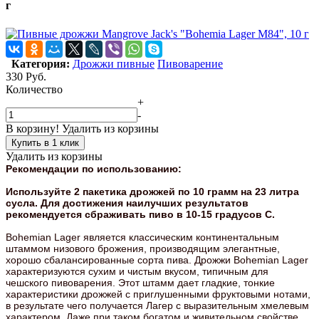
г
Категория:
Дрожжи пивные
Пивоварение
330
Руб.
Количество
+
-
В корзину!
Удалить из корзины
Купить в 1 клик
Удалить из корзины
Рекомендации по использованию:
Используйте 2 пакетика дрожжей по 10 грамм на 23 литра
сусла. Для достижения наилучших результатов
рекомендуется сбраживать пиво в 10-15 градусов С.
Bohemian Lager является классическим континентальным
штаммом низового брожения, производящим элегантные,
хорошо сбалансированные сорта пива. Дрожжи Bohemian Lager
характеризуются сухим и чистым вкусом, типичным для
чешского пивоварения. Этот штамм дает гладкие, тонкие
характеристики дрожжей с приглушенными фруктовыми нотами,
в результате чего получается Лагер с выразительным хмелевым
характером. Даже при таком богатом и живительном свойстве