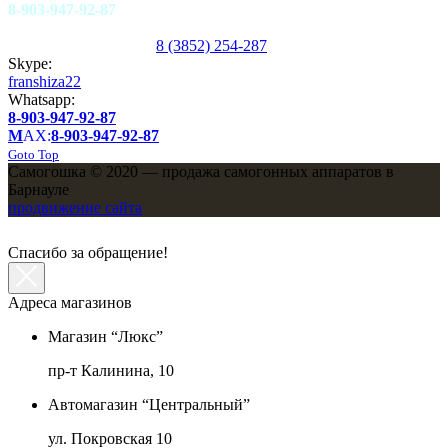
8-903-947-92-87
8 (3852) 254-287
Skype:
franshiza22
Whatsapp:
8-903-947-92-87
M
AX:
8-903-947-92-87
Goto Top
Самогошка © 2020 — продажа самогонных аппаратов в
Барнауле
продвижение сайта
Спасибо за обращение!
Адреса магазинов
Магазин “Люкс”
пр-т Калинина, 10
Автомагазин “Центральный”
ул. Покровская 10