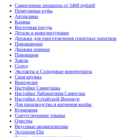
Самогонные аппараты от 5400 рублей
Перегонные кубы
Автоклавы
Казаны
Восточная посуда
Детали и комплектующие
Дрожжи для приготовления спиртных напитков
Пивоварение
Дрожжи пивные
Пивоварни
Хмель
Солод
Экстакты и Солодовые концентраты
Своя кружка
Виноделие
Настойки Самогошка
Настойки Лаборатория Самогона
Настойки Алтайский Винокур
Для производства и копчения колбас
Кулинария
Сопутствующие товары
Очистка
Вкусовые ароматизаторы
Эссенция Elix