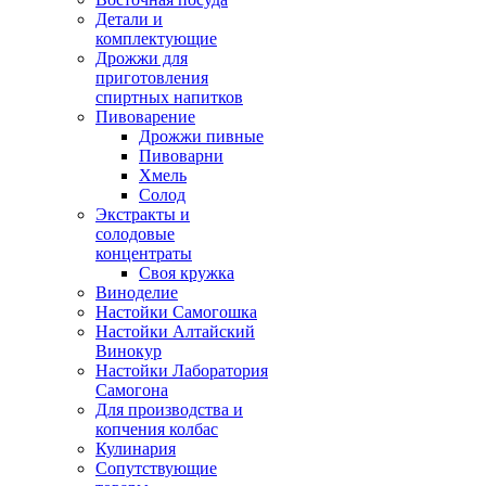
Детали и
комплектующие
Дрожжи для
приготовления
спиртных напитков
Пивоварение
Дрожжи пивные
Пивоварни
Хмель
Солод
Экстракты и
солодовые
концентраты
Своя кружка
Виноделие
Настойки Самогошка
Настойки Алтайский
Винокур
Настойки Лаборатория
Самогона
Для производства и
копчения колбас
Кулинария
Сопутствующие