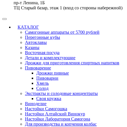
пр-т Ленина, 1Б
ТЦ Старый базар, этаж 1 (вход со стороны набережной)
КАТАЛОГ
Самогонные аппараты от 5700 рублей
Перегонные кубы
Автоклавы
Казаны
Восточная посуда
Детали и комплектующие
Дрожжи для приготовления спиртных напитков
Пивоварение
Дрожжи пивные
Пивоварни
Хмель
Солод
Экстракты и солодовые концентраты
Своя кружка
Виноделие
Настойки Самогошка
Настойки Алтайский Винокур
Настойки Лаборатория Самогона
Для производства и копчения колбас