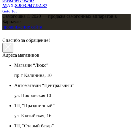
8-903-947-92-87
M
AX:
8-903-947-92-87
Goto Top
Самогошка © 2020 — продажа самогонных аппаратов в
Барнауле
продвижение сайта
Спасибо за обращение!
Адреса магазинов
Магазин “Люкс”
пр-т Калинина, 10
Автомагазин “Центральный”
ул. Покровская 10
ТЦ “Праздничный”
ул. Балтийская, 16
ТЦ “Старый базар”