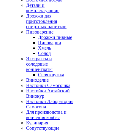
Детали и
комплектующие
Дрожжи для
приготовления
спиртных напитков
Пивоварение
Дрожжи пивные
Пивоварни
Хмель
Солод
Экстракты и
солодовые
концентраты
Своя кружка
Виноделие
Настойки Самогошка
Настойки Алтайский
Винокур
Настойки Лаборатория
Самогона
Для производства и
копчения колбас
Кулинария
Сопутствующие