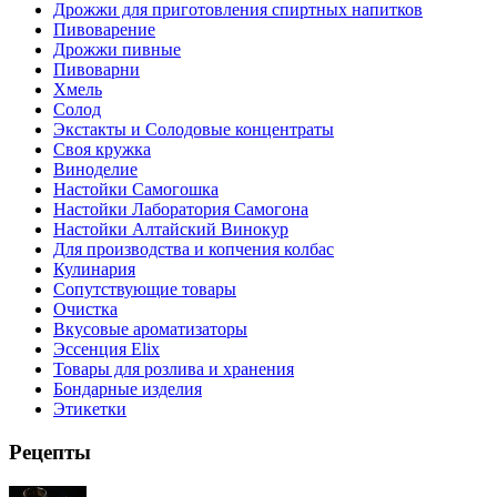
Дрожжи для приготовления спиртных напитков
Пивоварение
Дрожжи пивные
Пивоварни
Хмель
Солод
Экстакты и Солодовые концентраты
Своя кружка
Виноделие
Настойки Самогошка
Настойки Лаборатория Самогона
Настойки Алтайский Винокур
Для производства и копчения колбас
Кулинария
Сопутствующие товары
Очистка
Вкусовые ароматизаторы
Эссенция Elix
Товары для розлива и хранения
Бондарные изделия
Этикетки
Рецепты