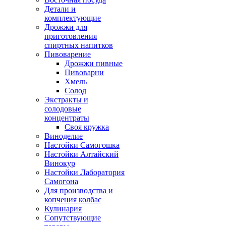
Детали и
комплектующие
Дрожжи для
приготовления
спиртных напитков
Пивоварение
Дрожжи пивные
Пивоварни
Хмель
Солод
Экстракты и
солодовые
концентраты
Своя кружка
Виноделие
Настойки Самогошка
Настойки Алтайский
Винокур
Настойки Лаборатория
Самогона
Для производства и
копчения колбас
Кулинария
Сопутствующие