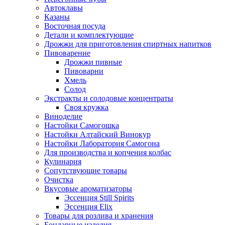
Автоклавы
Казаны
Восточная посуда
Детали и комплектующие
Дрожжи для приготовления спиртных напитков
Пивоварение
Дрожжи пивные
Пивоварни
Хмель
Солод
Экстракты и солодовые концентраты
Своя кружка
Виноделие
Настойки Самогошка
Настойки Алтайский Винокур
Настойки Лаборатория Самогона
Для производства и копчения колбас
Кулинария
Сопутствующие товары
Очистка
Вкусовые ароматизаторы
Эссенция Still Spirits
Эссенция Elix
Товары для розлива и хранения
Бондарные изделия