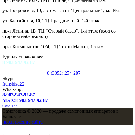
пр. Ленина, 102в; ТРЦ "Пионер" цокольный этаж
ул. Покровская, 10; автомагазин "Центральный", зал №2
ул. Балтийская, 16, ТЦ Праздничный, 1-й этаж
пр-т Ленина, 1Б, ТЦ "Старый базар", 1-й этаж (вход со
стороны набережной)
пр-т Космонавтов 10/4, ТЦ Техно Маркет, 1 этаж
Единая справочная:
8-903-947-92-87
8 (3852) 254-287
Skype:
franshiza22
Whatsapp:
8-903-947-92-87
M
AX:
8-903-947-92-87
Goto Top
Самогошка © 2020 — продажа самогонных аппаратов в
Барнауле
продвижение сайта