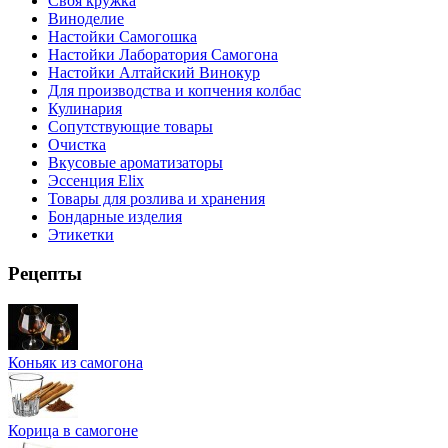
Своя кружка
Виноделие
Настойки Самогошка
Настойки Лаборатория Самогона
Настойки Алтайский Винокур
Для производства и копчения колбас
Кулинария
Сопутствующие товары
Очистка
Вкусовые ароматизаторы
Эссенция Elix
Товары для розлива и хранения
Бондарные изделия
Этикетки
Рецепты
Коньяк из самогона
Корица в самогоне