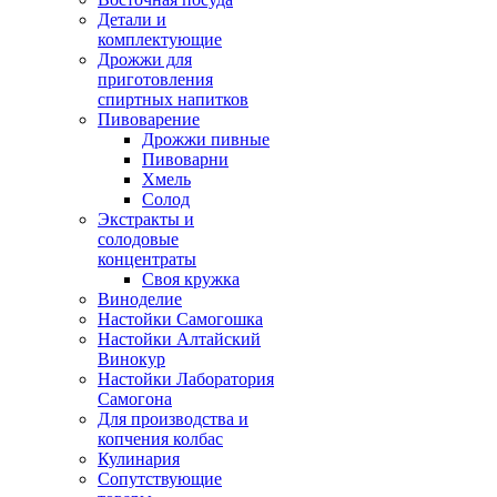
Детали и
комплектующие
Дрожжи для
приготовления
спиртных напитков
Пивоварение
Дрожжи пивные
Пивоварни
Хмель
Солод
Экстракты и
солодовые
концентраты
Своя кружка
Виноделие
Настойки Самогошка
Настойки Алтайский
Винокур
Настойки Лаборатория
Самогона
Для производства и
копчения колбас
Кулинария
Сопутствующие