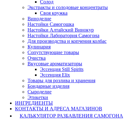
Солод
Экстракты и солодовые концентраты
Своя кружка
Виноделие
Настойки Самогошка
Настойки Алтайский Винокур
Настойки Лаборатория Самогона
Для производства и копчения колбас
Кулинария
Сопутствующие товары
Очистка
Вкусовые ароматизаторы
Эссенция Still Spirits
Эссенция Elix
Товары для розлива и хранения
Бондарные изделия
Cыроделие
Этикетки
ИНГРЕДИЕНТЫ
КОНТАКТЫ И АДРЕСА МАГАЗИНОВ
КАЛЬКУЛЯТОР РАЗБАВЛЕНИЯ САМОГОНА