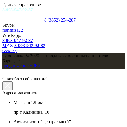
Единая справочная:
8-903-947-92-87
8 (3852) 254-287
Skype:
franshiza22
Whatsapp:
8-903-947-92-87
M
AX:
8-903-947-92-87
Goto Top
Самогошка © 2020 — продажа самогонных аппаратов в
Барнауле
продвижение сайта
Спасибо за обращение!
Адреса магазинов
Магазин “Люкс”
пр-т Калинина, 10
Автомагазин “Центральный”