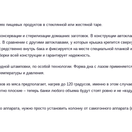
ях пищевых продуктов в стеклянной или жестяной таре.
онсервации и стерилизации домашних заготовок. В конструкции автокл
». В сравнении с другими автоклавами, у которых крышка крепится свер
редственно внутрь бака и фиксируется на месте специальной планкой и
орки всей конструкции и гарантирует надежность.
одной штамповки, по особой технологии. Форма дна с лазом применяетс
емпературы и давления.
вов из мяса предполагает, нагрев до 120 градусов, именно в этом случае
о плоские – теперь банки любого объема будут стоят ровно и не «взд
 аппарата, нужно просто установить колонну от самогонного аппарата (