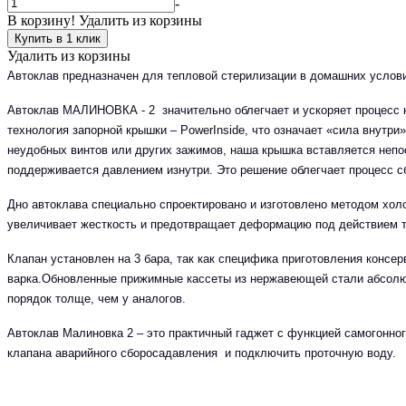
-
В корзину!
Удалить из корзины
Купить в 1 клик
Удалить из корзины
Автоклав предназначен для тепловой стерилизации в домашних услови
Автоклав МАЛИНОВКА - 2 значительно облегчает и ускоряет процесс к
технология запорной крышки – PowerInside, что означает «сила внутри
неудобных винтов или других зажимов, наша крышка вставляется непос
поддерживается давлением изнутри. Это решение облегчает процесс сб
Дно автоклава специально спроектировано и изготовлено методом хол
увеличивает жесткость и предотвращает деформацию под действием т
Клапан установлен на 3 бара, так как специфика приготовления консер
варка.Обновленные прижимные кассеты из нержавеющей стали абсолютн
порядок толще, чем у аналогов.
Автоклав Малиновка 2 – это практичный гаджет с функцией самогонного
клапана аварийного сборосадавления и подключить проточную воду.