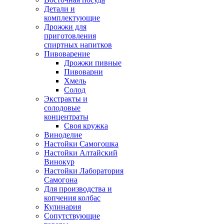
Детали и
комплектующие
Дрожжи для
приготовления
спиртных напитков
Пивоварение
Дрожжи пивные
Пивоварни
Хмель
Солод
Экстракты и
солодовые
концентраты
Своя кружка
Виноделие
Настойки Самогошка
Настойки Алтайский
Винокур
Настойки Лаборатория
Самогона
Для производства и
копчения колбас
Кулинария
Сопутствующие