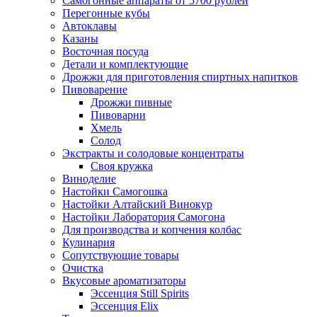
Самогонные аппараты от 5700 рублей
Перегонные кубы
Автоклавы
Казаны
Восточная посуда
Детали и комплектующие
Дрожжи для приготовления спиртных напитков
Пивоварение
Дрожжи пивные
Пивоварни
Хмель
Солод
Экстракты и солодовые концентраты
Своя кружка
Виноделие
Настойки Самогошка
Настойки Алтайский Винокур
Настойки Лаборатория Самогона
Для производства и копчения колбас
Кулинария
Сопутствующие товары
Очистка
Вкусовые ароматизаторы
Эссенция Still Spirits
Эссенция Elix