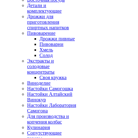
Детали и
комплектующие
Дрожжи для
приготовления
спиртных напитков
Пивоварение
Дрожжи пивные
Пивоварни
Хмель
Солод
Экстракты и
солодовые
концентраты
Своя кружка
Виноделие
Настойки Самогошка
Настойки Алтайский
Винокур
Настойки Лаборатория
Самогона
Для производства и
копчения колбас
Кулинария
Сопутствующие