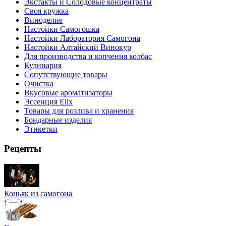
Экстакты и Солодовые концентраты
Своя кружка
Виноделие
Настойки Самогошка
Настойки Лаборатория Самогона
Настойки Алтайский Винокур
Для производства и копчения колбас
Кулинария
Сопутствующие товары
Очистка
Вкусовые ароматизаторы
Эссенция Elix
Товары для розлива и хранения
Бондарные изделия
Этикетки
Рецепты
Коньяк из самогона