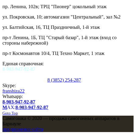
пр. Ленина, 102в; ТРЦ "Пионер" цокольный этаж
ул. Покровская, 10; автомагазин "Центральный", зал №2
ул. Балтийская, 16, ТЦ Праздничный, 1-й этаж
пр-т Ленина, 1Б, ТЦ "Старый базар", 1-й этаж (вход со
стороны набережной)
пр-т Космонавтов 10/4, ТЦ Техно Маркет, 1 этаж
Единая справочная:
8-903-947-92-87
8 (3852) 254-287
Skype:
franshiza22
Whatsapp:
8-903-947-92-87
M
AX:
8-903-947-92-87
Goto Top
Самогошка © 2020 — продажа самогонных аппаратов в
Барнауле
продвижение сайта