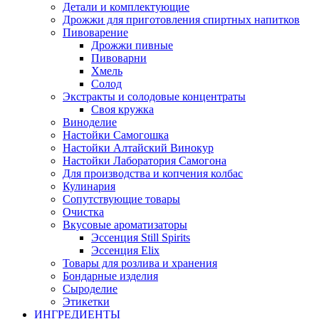
Детали и комплектующие
Дрожжи для приготовления спиртных напитков
Пивоварение
Дрожжи пивные
Пивоварни
Хмель
Солод
Экстракты и солодовые концентраты
Своя кружка
Виноделие
Настойки Самогошка
Настойки Алтайский Винокур
Настойки Лаборатория Самогона
Для производства и копчения колбас
Кулинария
Сопутствующие товары
Очистка
Вкусовые ароматизаторы
Эссенция Still Spirits
Эссенция Elix
Товары для розлива и хранения
Бондарные изделия
Cыроделие
Этикетки
ИНГРЕДИЕНТЫ