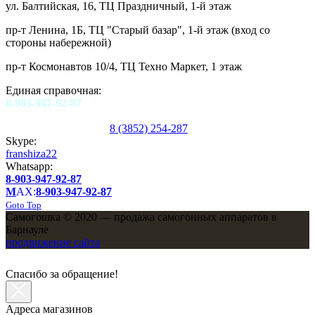
ул. Балтийская, 16, ТЦ Праздничный, 1-й этаж
пр-т Ленина, 1Б, ТЦ "Старый базар", 1-й этаж (вход со
стороны набережной)
пр-т Космонавтов 10/4, ТЦ Техно Маркет, 1 этаж
Единая справочная:
8-903-947-92-87
8 (3852) 254-287
Skype:
franshiza22
Whatsapp:
8-903-947-92-87
M
AX:
8-903-947-92-87
Goto Top
Самогошка © 2020 — продажа самогонных аппаратов в
Барнауле
продвижение сайта
Спасибо за обращение!
Адреса магазинов