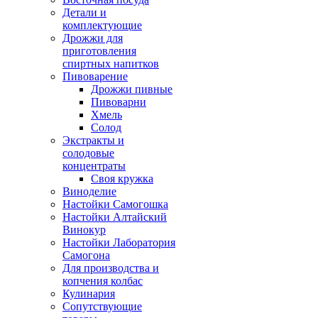
Детали и
комплектующие
Дрожжи для
приготовления
спиртных напитков
Пивоварение
Дрожжи пивные
Пивоварни
Хмель
Солод
Экстракты и
солодовые
концентраты
Своя кружка
Виноделие
Настойки Самогошка
Настойки Алтайский
Винокур
Настойки Лаборатория
Самогона
Для производства и
копчения колбас
Кулинария
Сопутствующие