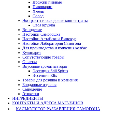
Дрожжи пивные
Пивоварни
Хмель
Солод
Экстракты и солодовые концентраты
Своя кружка
Виноделие
Настойки Самогошка
Настойки Алтайский Винокур
Настойки Лаборатория Самогона
Для производства и копчения колбас
Кулинария
Сопутствующие товары
Очистка
Вкусовые ароматизаторы
Эссенция Still Spirits
Эссенция Elix
Товары для розлива и хранения
Бондарные изделия
Cыроделие
Этикетки
ИНГРЕДИЕНТЫ
КОНТАКТЫ И АДРЕСА МАГАЗИНОВ
КАЛЬКУЛЯТОР РАЗБАВЛЕНИЯ САМОГОНА