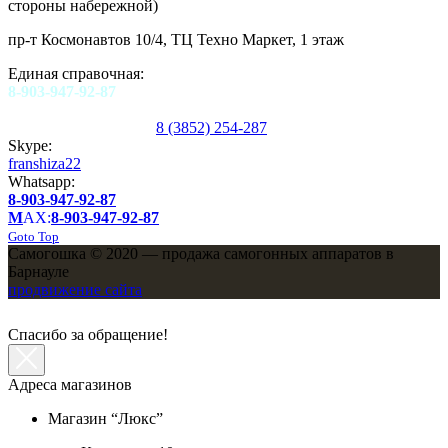
стороны набережной)
пр-т Космонавтов 10/4, ТЦ Техно Маркет, 1 этаж
Единая справочная:
8-903-947-92-87
8 (3852) 254-287
Skype:
franshiza22
Whatsapp:
8-903-947-92-87
M
AX:
8-903-947-92-87
Goto Top
Самогошка © 2020 — продажа самогонных аппаратов в
Барнауле
продвижение сайта
Спасибо за обращение!
Адреса магазинов
Магазин “Люкс”