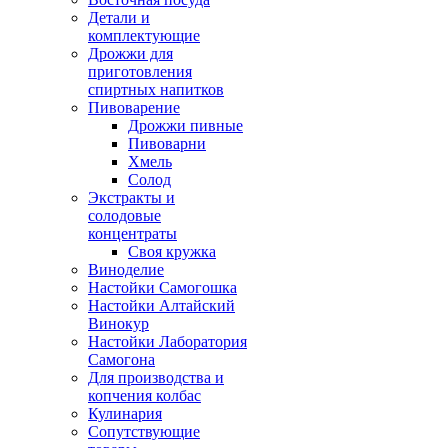
Детали и
комплектующие
Дрожжи для
приготовления
спиртных напитков
Пивоварение
Дрожжи пивные
Пивоварни
Хмель
Солод
Экстракты и
солодовые
концентраты
Своя кружка
Виноделие
Настойки Самогошка
Настойки Алтайский
Винокур
Настойки Лаборатория
Самогона
Для производства и
копчения колбас
Кулинария
Сопутствующие