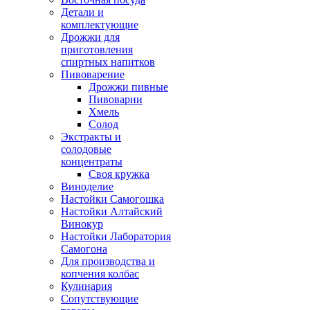
Детали и
комплектующие
Дрожжи для
приготовления
спиртных напитков
Пивоварение
Дрожжи пивные
Пивоварни
Хмель
Солод
Экстракты и
солодовые
концентраты
Своя кружка
Виноделие
Настойки Самогошка
Настойки Алтайский
Винокур
Настойки Лаборатория
Самогона
Для производства и
копчения колбас
Кулинария
Сопутствующие