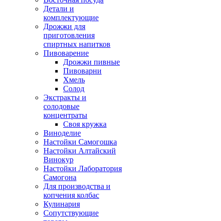
Детали и
комплектующие
Дрожжи для
приготовления
спиртных напитков
Пивоварение
Дрожжи пивные
Пивоварни
Хмель
Солод
Экстракты и
солодовые
концентраты
Своя кружка
Виноделие
Настойки Самогошка
Настойки Алтайский
Винокур
Настойки Лаборатория
Самогона
Для производства и
копчения колбас
Кулинария
Сопутствующие