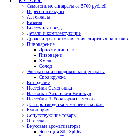
КАТАЛОГ
Самогонные аппараты от 5700 рублей
Перегонные кубы
Автоклавы
Казаны
Восточная посуда
Детали и комплектующие
Дрожжи для приготовления спиртных напитков
Пивоварение
Дрожжи пивные
Пивоварни
Хмель
Солод
Экстракты и солодовые концентраты
Своя кружка
Виноделие
Настойки Самогошка
Настойки Алтайский Винокур
Настойки Лаборатория Самогона
Для производства и копчения колбас
Кулинария
Сопутствующие товары
Очистка
Вкусовые ароматизаторы
Эссенция Still Spirits