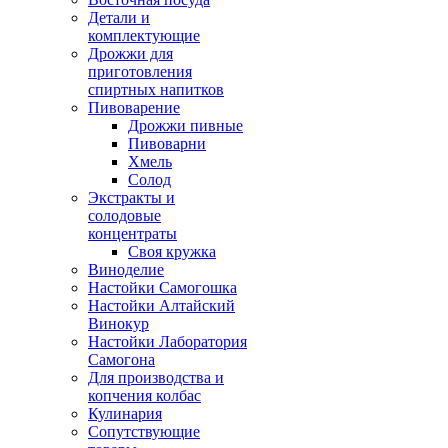
Детали и
комплектующие
Дрожжи для
приготовления
спиртных напитков
Пивоварение
Дрожжи пивные
Пивоварни
Хмель
Солод
Экстракты и
солодовые
концентраты
Своя кружка
Виноделие
Настойки Самогошка
Настойки Алтайский
Винокур
Настойки Лаборатория
Самогона
Для производства и
копчения колбас
Кулинария
Сопутствующие