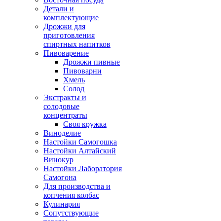
Детали и
комплектующие
Дрожжи для
приготовления
спиртных напитков
Пивоварение
Дрожжи пивные
Пивоварни
Хмель
Солод
Экстракты и
солодовые
концентраты
Своя кружка
Виноделие
Настойки Самогошка
Настойки Алтайский
Винокур
Настойки Лаборатория
Самогона
Для производства и
копчения колбас
Кулинария
Сопутствующие