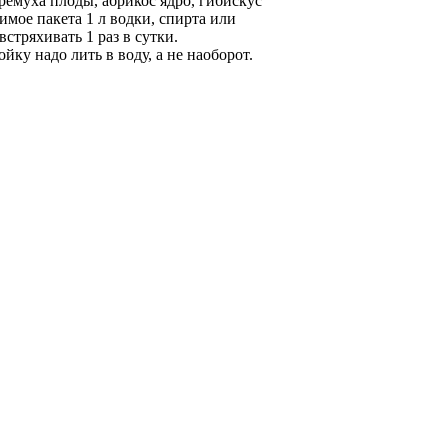
ремуха плоды, абрикос ядро, гибискус
мое пакета 1 л водки, спирта или
стряхивать 1 раз в сутки.
ку надо лить в воду, а не наоборот.