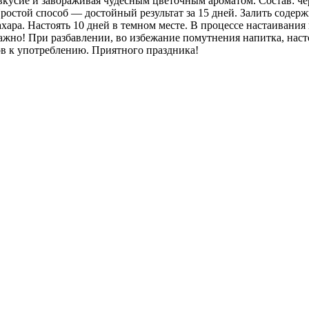
евкусие и завораживая чудесным цветочным ароматом. Состав: че
стой способ — достойный результат за 15 дней. Залить содержи
ара. Настоять 10 дней в темном месте. В процессе настаивания в
жно! При разбавлении, во избежание помутнения напитка, настой
тов к употреблению. Приятного праздника!