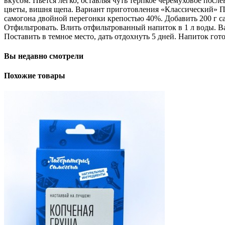
вкусом. Пьется легко, оставляя чуть терпкое черемуховое посл
цветы, вишня щепа. Вариант приготовления «Классический» Про
самогона двойной перегонки крепостью 40%. Добавить 200 г сах
Отфильтровать. Влить отфильтрованный напиток в 1 л воды. Ва
Поставить в темное место, дать отдохнуть 5 дней. Напиток го
Вы недавно смотрели
Похожие товары