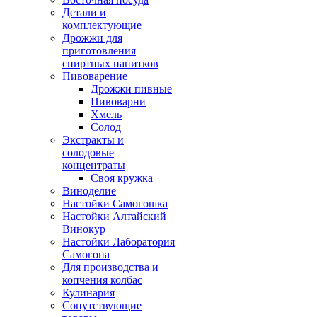
Детали и
комплектующие
Дрожжи для
приготовления
спиртных напитков
Пивоварение
Дрожжи пивные
Пивоварни
Хмель
Солод
Экстракты и
солодовые
концентраты
Своя кружка
Виноделие
Настойки Самогошка
Настойки Алтайский
Винокур
Настойки Лаборатория
Самогона
Для производства и
копчения колбас
Кулинария
Сопутствующие