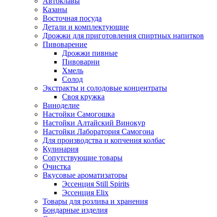
Автоклавы
Казаны
Восточная посуда
Детали и комплектующие
Дрожжи для приготовления спиртных напитков
Пивоварение
Дрожжи пивные
Пивоварни
Хмель
Солод
Экстракты и солодовые концентраты
Своя кружка
Виноделие
Настойки Самогошка
Настойки Алтайский Винокур
Настойки Лаборатория Самогона
Для производства и копчения колбас
Кулинария
Сопутствующие товары
Очистка
Вкусовые ароматизаторы
Эссенция Still Spirits
Эссенция Elix
Товары для розлива и хранения
Бондарные изделия