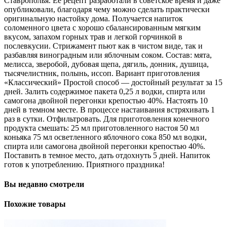
Ставрополья. Ее рецепт разработали в советское время и даже
опубликовали, благодаря чему можно сделать практически
оригинальную настойку дома. Получается напиток
соломенного цвета с хорошо сбалансированным мягким
вкусом, запахом горных трав и легкой горчинкой в
послевкусии. Стрижамент пьют как в чистом виде, так и
разбавляя виноградным или яблочным соком. Состав: мята,
мелисса, зверобой, дубовая щепа, дягиль, донник, душица,
тысячелистник, полынь, иссоп. Вариант приготовления
«Классический» Простой способ — достойный результат за 15
дней. Залить содержимое пакета 0,25 л водки, спирта или
самогона двойной перегонки крепостью 40%. Настоять 10
дней в темном месте. В процессе настаивания встряхивать 1
раз в сутки. Отфильтровать. Для приготовления конечного
продукта смешать: 25 мл приготовленного настоя 50 мл
коньяка 75 мл осветленного яблочного сока 850 мл водки,
спирта или самогона двойной перегонки крепостью 40%.
Поставить в темное место, дать отдохнуть 5 дней. Напиток
готов к употреблению. Приятного праздника!
Вы недавно смотрели
Похожие товары