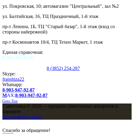
ул. Покровская, 10; автомагазин "Центральный", зал №2
ул. Балтийская, 16, ТЦ Праздничный, 1-й этаж
пр-т Ленина, 1Б, ТЦ "Старый базар", 1-й этаж (вход со
стороны набережной)
пр-т Космонавтов 10/4, ТЦ Техно Маркет, 1 этаж
Единая справочная:
8-903-947-92-87
8 (3852) 254-287
Skype:
franshiza22
Whatsapp:
8-903-947-92-87
M
AX:
8-903-947-92-87
Goto Top
Самогошка © 2020 — продажа самогонных аппаратов в
Барнауле
продвижение сайта
Спасибо за обращение!