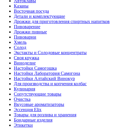
Автоклавы
Казаны
Восточная посуда
Детали и комплектующие
Дрожжи для приготовления спиртных напитков
Пивоварение
Дрожжи пивные
Пивоварни
Хмель
Солод
Экстакты и Солодовые концентраты
Своя кружка
Виноделие
Настойки Самогошка
Настойки Лаборатория Самогона
Настойки Алтайский Винокур
Для производства и копчения колбас
Кулинария
Сопутствующие товары
Очистка
Вкусовые ароматизаторы
Эссенция Elix
Товары для розлива и хранения
Бондарные изделия
Этикетки