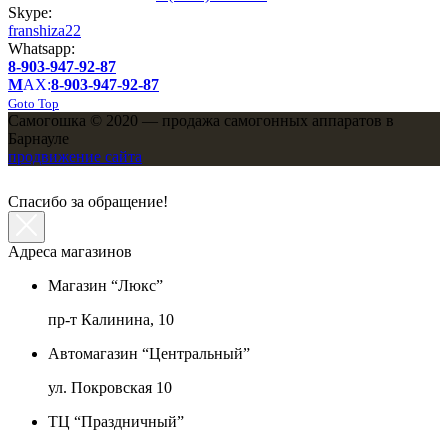
Skype:
franshiza22
Whatsapp:
8-903-947-92-87
M
AX:
8-903-947-92-87
Goto Top
Самогошка © 2020 — продажа самогонных аппаратов в
Барнауле
продвижение сайта
Спасибо за обращение!
Адреса магазинов
Магазин “Люкс”
пр-т Калинина, 10
Автомагазин “Центральный”
ул. Покровская 10
ТЦ “Праздничный”