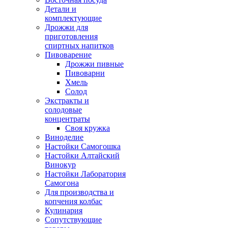
Детали и
комплектующие
Дрожжи для
приготовления
спиртных напитков
Пивоварение
Дрожжи пивные
Пивоварни
Хмель
Солод
Экстракты и
солодовые
концентраты
Своя кружка
Виноделие
Настойки Самогошка
Настойки Алтайский
Винокур
Настойки Лаборатория
Самогона
Для производства и
копчения колбас
Кулинария
Сопутствующие