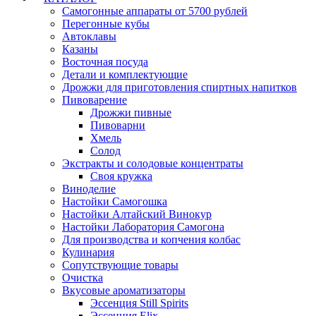
Самогонные аппараты от 5700 рублей
Перегонные кубы
Автоклавы
Казаны
Восточная посуда
Детали и комплектующие
Дрожжи для приготовления спиртных напитков
Пивоварение
Дрожжи пивные
Пивоварни
Хмель
Солод
Экстракты и солодовые концентраты
Своя кружка
Виноделие
Настойки Самогошка
Настойки Алтайский Винокур
Настойки Лаборатория Самогона
Для производства и копчения колбас
Кулинария
Сопутствующие товары
Очистка
Вкусовые ароматизаторы
Эссенция Still Spirits
Эссенция Elix