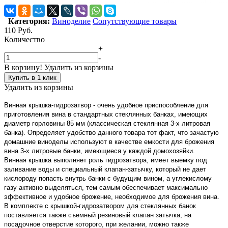
Категория:
Виноделие
Сопутствующие товары
110
Руб.
Количество
+
-
В корзину!
Удалить из корзины
Купить в 1 клик
Удалить из корзины
Винная крышка-гидрозатвор - очень удобное приспособление для
приготовления вина в стандартных стеклянных банках, имеющих
диаметр горловины 85 мм (классическая стеклянная 3-х литровая
банка). Определяет удобство данного товара тот факт, что зачастую
домашние виноделы используют в качестве емкости для брожения
вина 3-х литровые банки, имеющиеся у каждой домохозяйки.
Винная крышка выполняет роль гидрозатвора, имеет выемку под
заливание воды и специальный клапан-затычку, который не дает
кислороду попасть внутрь банки с будущим вином, а углекислому
газу активно выделяться, тем самым обеспечивает максимально
эффективное и удобное брожение, необходимое для брожения вина.
В комплекте с крышкой-гидрозатвором для стеклянных банок
поставляется также съемный резиновый клапан затычка, на
посадочное отверстие которого, при желании, можно также