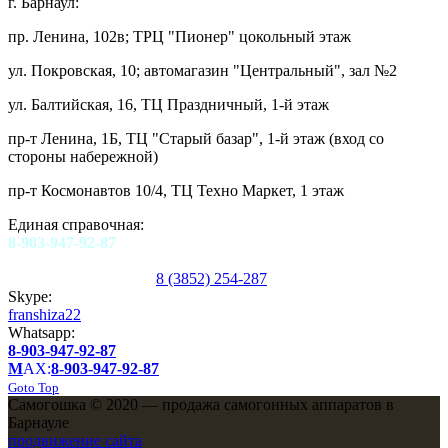
г. Барнаул:
пр. Ленина, 102в; ТРЦ "Пионер" цокольный этаж
ул. Покровская, 10; автомагазин "Центральный", зал №2
ул. Балтийская, 16, ТЦ Праздничный, 1-й этаж
пр-т Ленина, 1Б, ТЦ "Старый базар", 1-й этаж (вход со
стороны набережной)
пр-т Космонавтов 10/4, ТЦ Техно Маркет, 1 этаж
Единая справочная:
8-903-947-92-87
8 (3852) 254-287
Skype:
franshiza22
Whatsapp:
8-903-947-92-87
M
AX:
8-903-947-92-87
Goto Top
Самогошка © 2020 — продажа самогонных аппаратов в
Барнауле
продвижение сайта