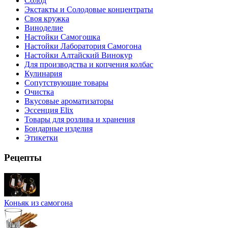
Солод
Экстакты и Солодовые концентраты
Своя кружка
Виноделие
Настойки Самогошка
Настойки Лаборатория Самогона
Настойки Алтайский Винокур
Для производства и копчения колбас
Кулинария
Сопутствующие товары
Очистка
Вкусовые ароматизаторы
Эссенция Elix
Товары для розлива и хранения
Бондарные изделия
Этикетки
Рецепты
Коньяк из самогона