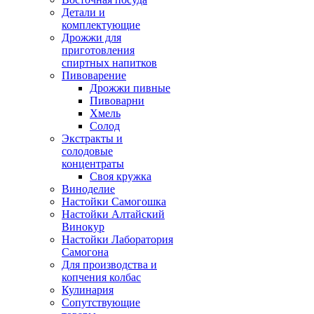
Детали и
комплектующие
Дрожжи для
приготовления
спиртных напитков
Пивоварение
Дрожжи пивные
Пивоварни
Хмель
Солод
Экстракты и
солодовые
концентраты
Своя кружка
Виноделие
Настойки Самогошка
Настойки Алтайский
Винокур
Настойки Лаборатория
Самогона
Для производства и
копчения колбас
Кулинария
Сопутствующие