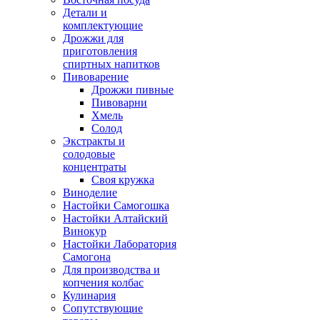
Детали и
комплектующие
Дрожжи для
приготовления
спиртных напитков
Пивоварение
Дрожжи пивные
Пивоварни
Хмель
Солод
Экстракты и
солодовые
концентраты
Своя кружка
Виноделие
Настойки Самогошка
Настойки Алтайский
Винокур
Настойки Лаборатория
Самогона
Для производства и
копчения колбас
Кулинария
Сопутствующие