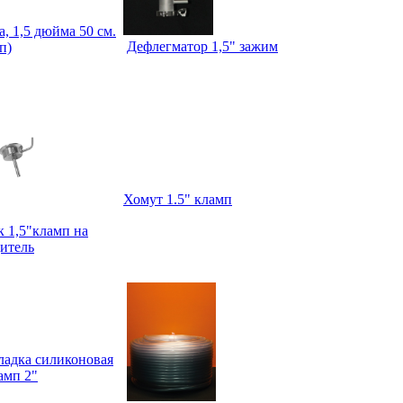
а, 1,5 дюйма 50 см.
Дефлегматор 1,5" зажим
п)
Хомут 1.5" кламп
 1,5"кламп на
итель
ладка силиконовая
амп 2"