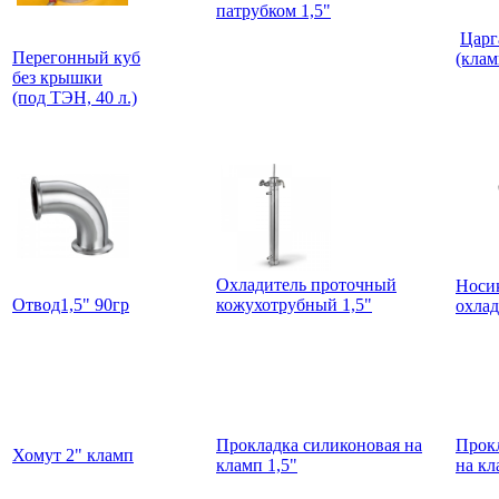
патрубком 1,5"
Царг
Перегонный куб
(клам
без крышки
(под ТЭН, 40 л.)
Охладитель проточный
Носик
Отвод1,5" 90гр
кожухотрубный 1,5"
охлад
Прокладка силиконовая на
Прок
Хомут 2" кламп
кламп 1,5"
на кл