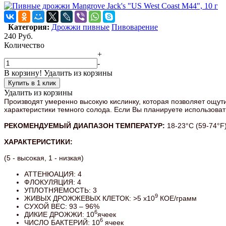
Категория:
Дрожжи пивные
Пивоварение
240
Руб.
Количество
+
-
В корзину!
Удалить из корзины
Купить в 1 клик
Удалить из корзины
Производят умеренно высокую кислинку, которая позволяет ощут
характеристики темного солода. Если Вы планируете использовать
РЕКОМЕНДУЕМЫЙ ДИАПАЗОН ТЕМПЕРАТУР:
18-23°C (59-74°F
ХАРАКТЕРИСТИКИ:
(5 - высокая, 1 - низкая)
АТТЕНЮАЦИЯ: 4
ФЛОКУЛЯЦИЯ: 4
УПЛОТНЯЕМОСТЬ: 3
9
ЖИВЫХ ДРОЖЖЕВЫХ КЛЕТОК: >5 x10
КОЕ/грамм
СУХОЙ ВЕС: 93 – 96%
6
ДИКИЕ ДРОЖЖИ: 10
ячеек
6
ЧИСЛО БАКТЕРИЙ: 10
ячеек