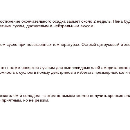
стижение окончательного осадка займет около 2 недель. Пена буд
иятным сухим, дрожжевым и нейтральным вкусом.
ом сусле при повышенных температурах. Острый цитрусовый и хво
тот штамм является лучшим для хмелевидных элей американского с
ожность с суслом в пользу декстринов и избегать чрезмерных колич
лкоголем и солодом - с этим штаммом можно получить крепкие эл
 приятным, но не резким.