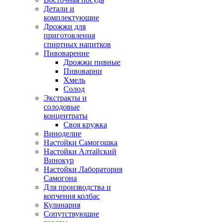
Детали и
комплектующие
Дрожжи для
приготовления
спиртных напитков
Пивоварение
Дрожжи пивные
Пивоварни
Хмель
Солод
Экстракты и
солодовые
концентраты
Своя кружка
Виноделие
Настойки Самогошка
Настойки Алтайский
Винокур
Настойки Лаборатория
Самогона
Для производства и
копчения колбас
Кулинария
Сопутствующие