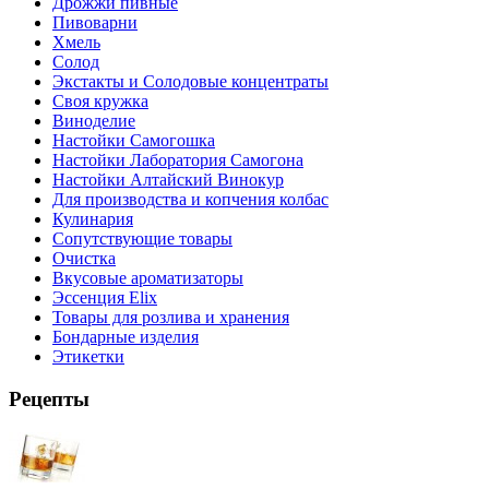
Дрожжи пивные
Пивоварни
Хмель
Солод
Экстакты и Солодовые концентраты
Своя кружка
Виноделие
Настойки Самогошка
Настойки Лаборатория Самогона
Настойки Алтайский Винокур
Для производства и копчения колбас
Кулинария
Сопутствующие товары
Очистка
Вкусовые ароматизаторы
Эссенция Elix
Товары для розлива и хранения
Бондарные изделия
Этикетки
Рецепты