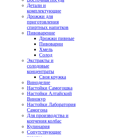
Детали и
комплектующие
Дрожжи для
приготовления
спиртных напитков
Пивоварение
Дрожжи пивные
Пивоварни
Хмель
Солод
Экстракты и
солодовые
концентраты
Своя кружка
Виноделие
Настойки Самогошка
Настойки Алтайский
Винокур
Настойки Лаборатория
Самогона
Для производства и
копчения колбас
Кулинария
Сопутствующие