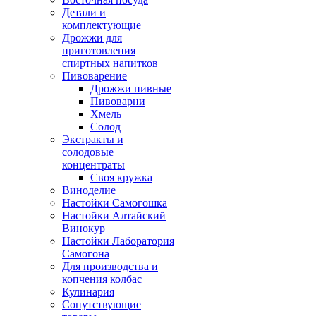
Детали и
комплектующие
Дрожжи для
приготовления
спиртных напитков
Пивоварение
Дрожжи пивные
Пивоварни
Хмель
Солод
Экстракты и
солодовые
концентраты
Своя кружка
Виноделие
Настойки Самогошка
Настойки Алтайский
Винокур
Настойки Лаборатория
Самогона
Для производства и
копчения колбас
Кулинария
Сопутствующие