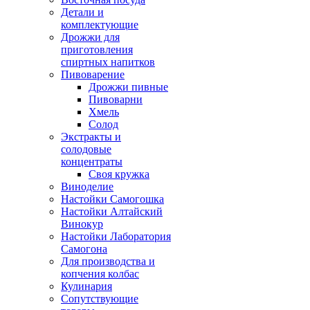
Детали и
комплектующие
Дрожжи для
приготовления
спиртных напитков
Пивоварение
Дрожжи пивные
Пивоварни
Хмель
Солод
Экстракты и
солодовые
концентраты
Своя кружка
Виноделие
Настойки Самогошка
Настойки Алтайский
Винокур
Настойки Лаборатория
Самогона
Для производства и
копчения колбас
Кулинария
Сопутствующие