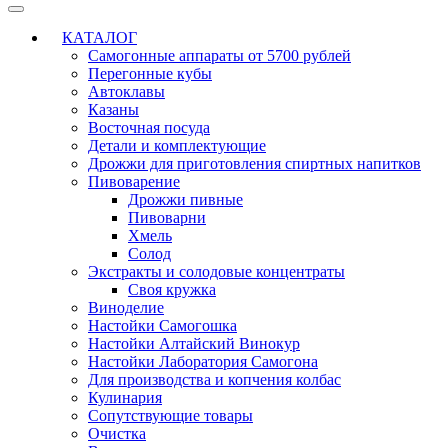
КАТАЛОГ
Самогонные аппараты от 5700 рублей
Перегонные кубы
Автоклавы
Казаны
Восточная посуда
Детали и комплектующие
Дрожжи для приготовления спиртных напитков
Пивоварение
Дрожжи пивные
Пивоварни
Хмель
Солод
Экстракты и солодовые концентраты
Своя кружка
Виноделие
Настойки Самогошка
Настойки Алтайский Винокур
Настойки Лаборатория Самогона
Для производства и копчения колбас
Кулинария
Сопутствующие товары
Очистка