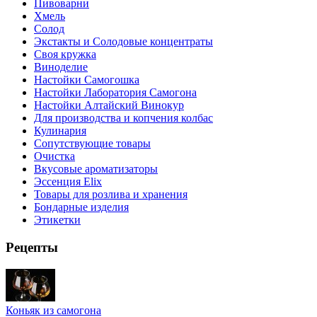
Пивоварни
Хмель
Солод
Экстакты и Солодовые концентраты
Своя кружка
Виноделие
Настойки Самогошка
Настойки Лаборатория Самогона
Настойки Алтайский Винокур
Для производства и копчения колбас
Кулинария
Сопутствующие товары
Очистка
Вкусовые ароматизаторы
Эссенция Elix
Товары для розлива и хранения
Бондарные изделия
Этикетки
Рецепты
Коньяк из самогона