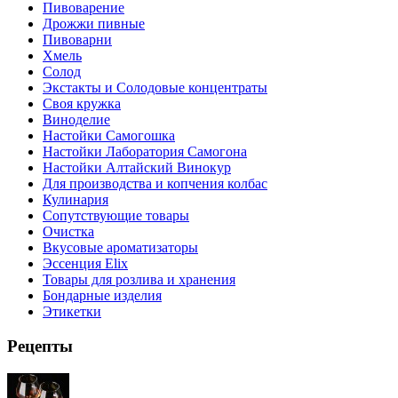
Пивоварение
Дрожжи пивные
Пивоварни
Хмель
Солод
Экстакты и Солодовые концентраты
Своя кружка
Виноделие
Настойки Самогошка
Настойки Лаборатория Самогона
Настойки Алтайский Винокур
Для производства и копчения колбас
Кулинария
Сопутствующие товары
Очистка
Вкусовые ароматизаторы
Эссенция Elix
Товары для розлива и хранения
Бондарные изделия
Этикетки
Рецепты