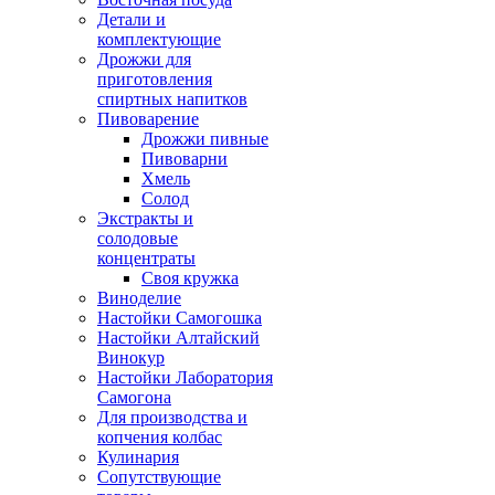
Детали и
комплектующие
Дрожжи для
приготовления
спиртных напитков
Пивоварение
Дрожжи пивные
Пивоварни
Хмель
Солод
Экстракты и
солодовые
концентраты
Своя кружка
Виноделие
Настойки Самогошка
Настойки Алтайский
Винокур
Настойки Лаборатория
Самогона
Для производства и
копчения колбас
Кулинария
Сопутствующие